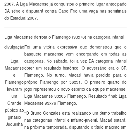
2007. A Liga Macaense já conquistou o primeiro lugar antecipado
DA série e disputará contra Cabo Frio uma vaga nas semifinais
do Estadual 2007.
Liga Macaense derrota o Flamengo (93x76) na categoria infantil
divulgação
Foi uma vitória expressiva que demonstrou que o
basquete macaense vem encorpando em todas as
Liga
categorias. No sábado, foi a vez DA categoria infantil
Macaense
obter um resultado histórico. O adversário era o CR
e
Flamengo. No turno, Macaé havia perdido para o
Flamengo
próprio Flamengo por 56x51. O primeiro quarto do
levaram
jogo representou o novo espírito da equipe macaense:
um
Liga Macaense 30x05 Flamengo. Resultado final: Liga
Grande
Macaense 93x76 Flamengo.
público ao
"O Bruno Gonzales está realizando um ótimo trabalho
ginásio
nas categorias infantil e infanto-juvenil. Macaé estará,
Juquinha
na próxima temporada, disputando o título máximo em