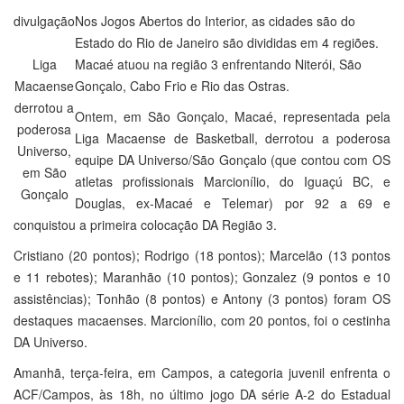
divulgação
Nos Jogos Abertos do Interior, as cidades são do
Estado do Rio de Janeiro são divididas em 4 regiões.
Liga
Macaé atuou na região 3 enfrentando Niterói, São
Macaense
Gonçalo, Cabo Frio e Rio das Ostras.
derrotou a
Ontem, em São Gonçalo, Macaé, representada pela
poderosa
Liga Macaense de Basketball, derrotou a poderosa
Universo,
equipe DA Universo/São Gonçalo (que contou com OS
em São
atletas profissionais Marcionílio, do Iguaçú BC, e
Gonçalo
Douglas, ex-Macaé e Telemar) por 92 a 69 e
conquistou a primeira colocação DA Região 3.
Cristiano (20 pontos); Rodrigo (18 pontos); Marcelão (13 pontos
e 11 rebotes); Maranhão (10 pontos); Gonzalez (9 pontos e 10
assistências); Tonhão (8 pontos) e Antony (3 pontos) foram OS
destaques macaenses. Marcionílio, com 20 pontos, foi o cestinha
DA Universo.
Amanhã, terça-feira, em Campos, a categoria juvenil enfrenta o
ACF/Campos, às 18h, no último jogo DA série A-2 do Estadual