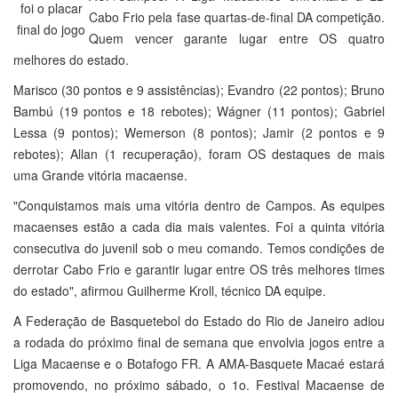
foi o placar
Cabo Frio pela fase quartas-de-final DA competição.
final do jogo
Quem vencer garante lugar entre OS quatro
melhores do estado.
Marisco (30 pontos e 9 assistências); Evandro (22 pontos); Bruno
Bambú (19 pontos e 18 rebotes); Wágner (11 pontos); Gabriel
Lessa (9 pontos); Wemerson (8 pontos); Jamir (2 pontos e 9
rebotes); Allan (1 recuperação), foram OS destaques de mais
uma Grande vitória macaense.
"Conquistamos mais uma vitória dentro de Campos. As equipes
macaenses estão a cada dia mais valentes. Foi a quinta vitória
consecutiva do juvenil sob o meu comando. Temos condições de
derrotar Cabo Frio e garantir lugar entre OS três melhores times
do estado", afirmou Guilherme Kroll, técnico DA equipe.
A Federação de Basquetebol do Estado do Rio de Janeiro adiou
a rodada do próximo final de semana que envolvia jogos entre a
Liga Macaense e o Botafogo FR. A AMA-Basquete Macaé estará
promovendo, no próximo sábado, o 1o. Festival Macaense de