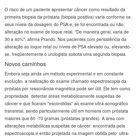
O risco de um paciente apresentar câncer como resultado da
primeira biopsia da próstata (biopsia positiva) varia conforme os
seus níveis da dosagem do PSA e, se foi encontrada ou não,
alteração no exame de toque retal. "De maneira geral, varia de
30 a 40%", afirma Prando. Nos pacientes com persistência da
alteração ao toque retal ou níveis de PSA elevado ou, elevando-
se, freqüentemente o urologista solicita uma segunda biopsia.
Novos caminhos
Embora seja ainda um método experimental e em constante
evolução, a realização do exame chamado espectroscopia da
próstata por ressonância magnética pode ser útil. Ele tem como
propriedade detectar áreas metabolicamente suspeitas de
câncer e que ficaram "escondidas" ao exame ultra-sonográfico
transretal, sendo particularmente útil em homens com próstata
maiores que 60 -70 gramas (próstatas grandes). A área com
alterações metabólicas suspeitas de câncer encontrada pela
espectroscopia é então projetada na imagem obtida pelo ultra-