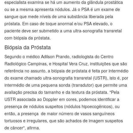
especialista examina se há um aumento da glândula prostática
ou se a mesma apresenta nódulos. Já o PSA é um exame de
sangue que mede níveis de uma substância liberada pela
próstata. Em caso de toque anormal e/ou PSA elevado, o
paciente deve ser submetido a uma ultra-sonografia transretal
com biópsia da próstata.
Biópsia da Próstata
Segundo o médico Adilson Prando, radiologista do Centro
Radiológico Campinas, e Hospital Vera Cruz, instituições que são
referência no assunto, a biópsia de próstata é feita por intermédio
do exame chamado ultra-sonografia transretal (USTR), isto é, por
intermédio de uma pequena sonda (transdutor) que permite uma
avaliação precisa do tamanho e da textura da próstata. "Pela
USTR associada ao Doppler em cores, podemos identificar a
presença de nódulos suspeitos (nódulos hipoecogênicos), ou
então, a presença de maior número de vasos sanguíneos
tortuosos e irregulares, que são achados de imagem suspeitos
de câncer", afirma.