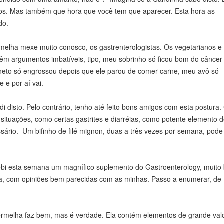
anos. Mas também que hora que você tem que aparecer. Esta hora as
do.
elha mexe muito conosco, os gastrenterologistas. Os vegetarianos e 
m argumentos imbatíveis, tipo, meu sobrinho só ficou bom do câncer
eto só engrossou depois que ele parou de comer carne, meu avô só
 e por aí vai.
 disto. Pelo contrário, tenho até feito bons amigos com esta postura
situações, como certas gastrites e diarréias, como potente elemento 
sário. Um bifinho de filé mignon, duas a três vezes por semana, pode
ebi esta semana um magnífico suplemento do Gastroenterology, muito
sta, com opiniões bem parecidas com as minhas. Passo a enumerar, de
 vermelha faz bem, mas é verdade. Ela contém elementos de grande val