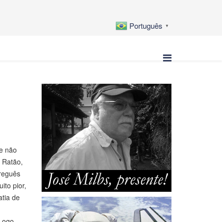
Português
▼
ue não
 Ratão,
Freguês
ito pior,
atia de
 Logo