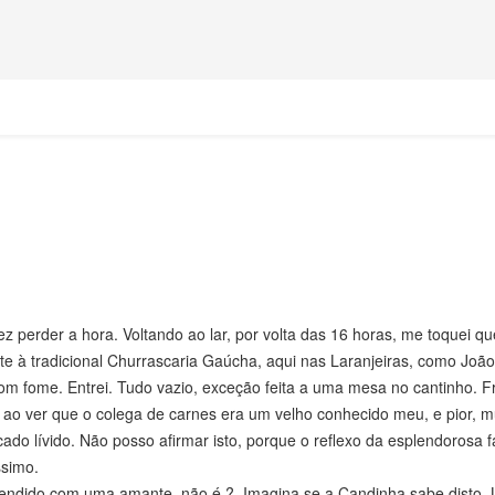
 perder a hora. Voltando ao lar, por volta das 16 horas, me toquei q
e à tradicional Churrascaria Gaúcha, aqui nas Laranjeiras, como João
com fome. Entrei. Tudo vazio, exceção feita a uma mesa no cantinho. 
ao ver que o colega de carnes era um velho conhecido meu, e pior, mu
cado lívido. Não posso afirmar isto, porque o reflexo da esplendorosa f
ssimo.
endido com uma amante, não é ? Imagina se a Candinha sabe disto.