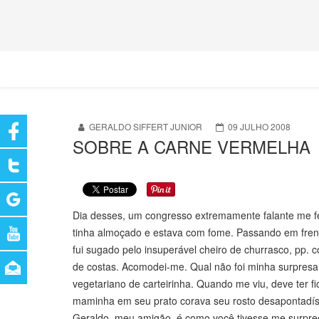
GERALDO SIFFERT JUNIOR
09 JULHO 2008
SOBRE A CARNE VERMELHA
Dia desses, um congresso extremamente falante me fez
tinha almoçado e estava com fome. Passando em frent
fui sugado pelo insuperável cheiro de churrasco, pp. 
de costas. Acomodei-me. Qual não foi minha surpresa 
vegetariano de carteirinha. Quando me viu, deve ter fi
maminha em seu prato corava seu rosto desapontadí
Geraldo, meu amigão, é como você tivesse me surpre