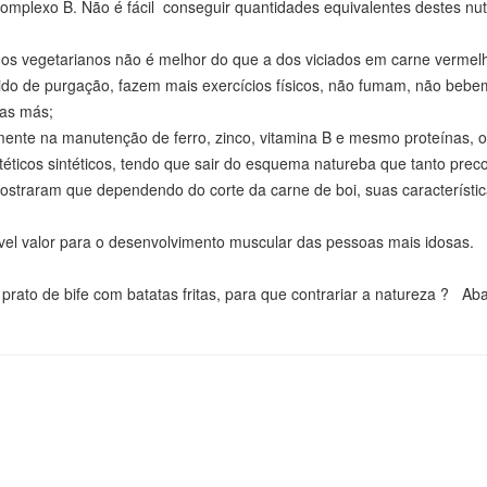
 complexo B. Não é fácil conseguir quantidades equivalentes destes nut
os vegetarianos não é melhor do que a dos viciados em carne vermel
ido de purgação, fazem mais exercícios físicos, não fumam, não bebe
tas más;
mente na manutenção de ferro, zinco, vitamina B e mesmo proteínas, 
ticos sintéticos, tendo que sair do esquema natureba que tanto prec
ostraram que dependendo do corte da carne de boi, suas característi
el valor para o desenvolvimento muscular das pessoas mais idosas.
prato de bife com batatas fritas, para que contrariar a natureza ? Ab