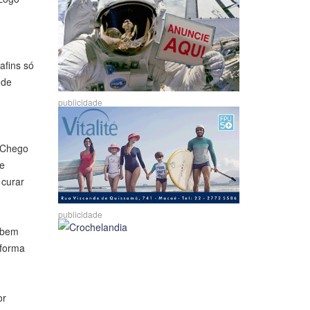
afins só
 de
publicidade
. Chego
de
 curar
publicidade
 bem
 forma
or