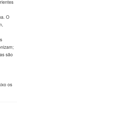
rientes
ha. O
m,
os
onizam;
cas são
aixo os