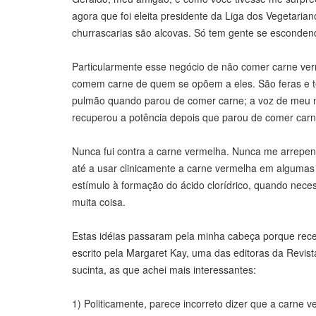
agora que foi eleita presidente da Liga dos Vegetari
churrascarias são alcovas. Só tem gente se esconden
Particularmente esse negócio de não comer carne verm
comem carne de quem se opõem a eles. São feras e tê
pulmão quando parou de comer carne; a voz de meu n
recuperou a potência depois que parou de comer carne
Nunca fui contra a carne vermelha. Nunca me arrependi
até a usar clinicamente a carne vermelha em algumas 
estímulo à formação do ácido clorídrico, quando neces
muita coisa.
Estas idéias passaram pela minha cabeça porque rec
escrito pela Margaret Kay, uma das editoras da Revi
sucinta, as que achei mais interessantes:
1) Politicamente, parece incorreto dizer que a carne