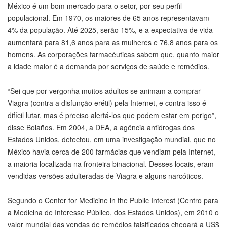
México é um bom mercado para o setor, por seu perfil
populacional. Em 1970, os maiores de 65 anos representavam
4% da população. Até 2025, serão 15%, e a expectativa de vida
aumentará para 81,6 anos para as mulheres e 76,8 anos para os
homens. As corporações farmacêuticas sabem que, quanto maior
a idade maior é a demanda por serviços de saúde e remédios.
“Sei que por vergonha muitos adultos se animam a comprar
Viagra (contra a disfunção erétil) pela Internet, e contra isso é
difícil lutar, mas é preciso alertá-los que podem estar em perigo”,
disse Bolaños. Em 2004, a DEA, a agência antidrogas dos
Estados Unidos, detectou, em uma investigação mundial, que no
México havia cerca de 200 farmácias que vendiam pela Internet,
a maioria localizada na fronteira binacional. Desses locais, eram
vendidas versões adulteradas de Viagra e alguns narcóticos.
Segundo o Center for Medicine in the Public Interest (Centro para
a Medicina de Interesse Público, dos Estados Unidos), em 2010 o
valor mundial das vendas de remédios falsificados chegará a US$