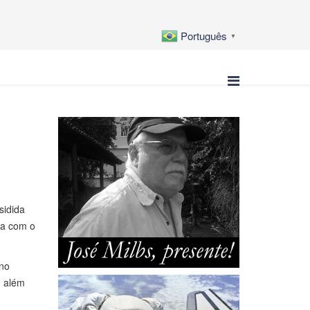
Português
▼
sidida
ha com o
 no
, além