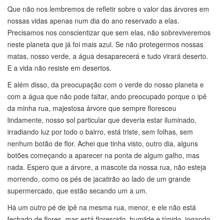
Que não nos lembremos de refletir sobre o valor das árvores em
nossas vidas apenas num dia do ano reservado a elas.
Precisamos nos conscientizar que sem elas, não sobreviveremos
neste planeta que já foi mais azul. Se não protegermos nossas
matas, nosso verde, a água desaparecerá e tudo virará deserto.
E a vida não resiste em desertos.
E além disso, da preocupação com o verde do nosso planeta e
com a água que não pode faltar, ando preocupado porque o ipê
da minha rua, majestosa árvore que sempre floresceu
lindamente, nosso sol particular que deveria estar iluminado,
irradiando luz por todo o bairro, está triste, sem folhas, sem
nenhum botão de flor. Achei que tinha visto, outro dia, alguns
botões começando a aparecer na ponta de algum galho, mas
nada. Espero que a árvore, a mascote da nossa rua, não esteja
morrendo, como os pés de jacatirão ao lado de um grande
supermercado, que estão secando um a um.
Há um outro pé de ipê na mesma rua, menor, e ele não está
fechado de flores, mas está florescido, humilde e tímido, jogando