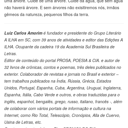
uma árvore. Cuide de uma árvore. Cuide da água, que sem água
não haverá árvore. E sem árvores não exisitiremos nós, irmãos
gêmeos da natureza, pequenos filhos da terra.
Luiz Carlos Amorim
é fundador e presidente do Grupo Literário
A ILHA em SC, com 39 anos de atividades e editor das Edições A
ILHA. Ocupante da cadeira 19 da Academia Sul Brasileira de
Letras.
Editor de conteúdo do portal PROSA, POESIA & CIA. e autor de
32 livros de crônicas, contos e poemas, três deles publicados no
exterior. Colaborador de revistas e jornais no Brasil e exterior –
tem trabalhos publicados na Índia, Rússia, Grécia, Estados
Unidos, Portugal, Espanha, Cuba, Argentina, Uruguai, Inglaterra,
Espanha, Itália, Cabo Verde e outros, e obras traduzidas para o
inglês, espanhol, bengalês, grego, russo, italiano, francês -, além
de colaborar com vários portais de informação e cultura na
Internet, como Rio Total, Telescópio, Cronópios, Alla de Cuervo,
Usina de Letras, etc.