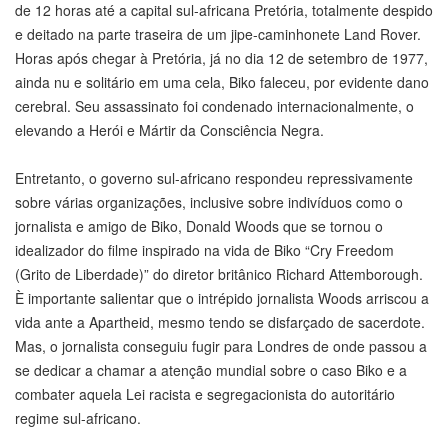
de 12 horas até a capital sul-africana Pretória, totalmente despido
e deitado na parte traseira de um jipe-caminhonete Land Rover.
Horas após chegar à Pretória, já no dia 12 de setembro de 1977,
ainda nu e solitário em uma cela, Biko faleceu, por evidente dano
cerebral. Seu assassinato foi condenado internacionalmente, o
elevando a Herói e Mártir da Consciência Negra.
Entretanto, o governo sul-africano respondeu repressivamente
sobre várias organizações, inclusive sobre indivíduos como o
jornalista e amigo de Biko, Donald Woods que se tornou o
idealizador do filme inspirado na vida de Biko “Cry Freedom
(Grito de Liberdade)” do diretor britânico Richard Attemborough.
È importante salientar que o intrépido jornalista Woods arriscou a
vida ante a Apartheid, mesmo tendo se disfarçado de sacerdote.
Mas, o jornalista conseguiu fugir para Londres de onde passou a
se dedicar a chamar a atenção mundial sobre o caso Biko e a
combater aquela Lei racista e segregacionista do autoritário
regime sul-africano.