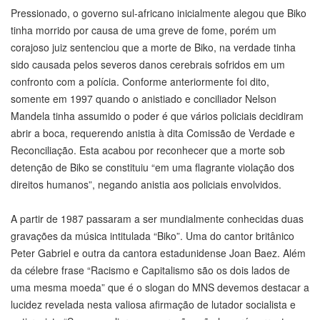
Pressionado, o governo sul-africano inicialmente alegou que Biko
tinha morrido por causa de uma greve de fome, porém um
corajoso juiz sentenciou que a morte de Biko, na verdade tinha
sido causada pelos severos danos cerebrais sofridos em um
confronto com a polícia. Conforme anteriormente foi dito,
somente em 1997 quando o anistiado e conciliador Nelson
Mandela tinha assumido o poder é que vários policiais decidiram
abrir a boca, requerendo anistia à dita Comissão de Verdade e
Reconciliação. Esta acabou por reconhecer que a morte sob
detenção de Biko se constituiu “em uma flagrante violação dos
direitos humanos”, negando anistia aos policiais envolvidos.
A partir de 1987 passaram a ser mundialmente conhecidas duas
gravações da música intitulada “Biko”. Uma do cantor britânico
Peter Gabriel e outra da cantora estadunidense Joan Baez. Além
da célebre frase “Racismo e Capitalismo são os dois lados de
uma mesma moeda” que é o slogan do MNS devemos destacar a
lucidez revelada nesta valiosa afirmação de lutador socialista e