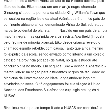
Fazemos-lhe a devida Honra ao Mérito da História definida pelo
título do texto. Biko nasceu em um vilarejo negro chamado
Ginsberg situado na periferia da cidade King William´s Town que
se localiza na região leste da atual Azânia que é um rico país do
continente africano ainda denominado África do Sul, sobretudo
na parte ocidental do planeta. Nascido em um país de ampla
maioria negra, mas oprimida pela Lei racista Apartheid (imposta
pelo regime de minoria branca), Biko desde criança revelou o
chamado espírito rebelde, com causa. Tanto que ainda menino
foi expulso da escola, sendo enviado como interno a um colégio
católico na província (cidade) de Natal, no qual estudou até
concluir o ensino médio. Em seguida, Biko – devido à Apartheid -
matriculou-se na seção para estudantes negros da faculdade de
Medicina da Universidade de Natal, engajando-se logo em
atividades políticas. O 1º engajamento foi sua filiação à União
Nacional dos Estudantes Sul-africanos cuja sigla em inglês é
NUSAS.
Biko ficou muito pouco tempo filiado a NUSAS por considerá-lo