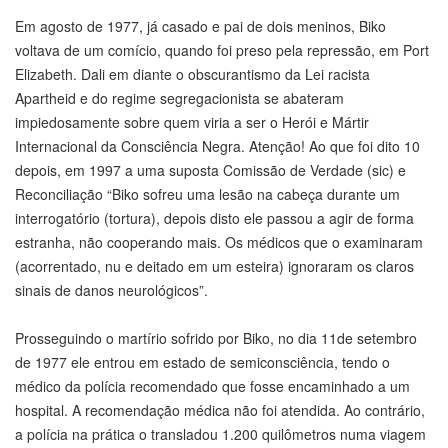
Em agosto de 1977, já casado e pai de dois meninos, Biko
voltava de um comício, quando foi preso pela repressão, em Port
Elizabeth. Dali em diante o obscurantismo da Lei racista
Apartheid e do regime segregacionista se abateram
impiedosamente sobre quem viria a ser o Herói e Mártir
Internacional da Consciência Negra. Atenção! Ao que foi dito 10
depois, em 1997 a uma suposta Comissão de Verdade (sic) e
Reconciliação “Biko sofreu uma lesão na cabeça durante um
interrogatório (tortura), depois disto ele passou a agir de forma
estranha, não cooperando mais. Os médicos que o examinaram
(acorrentado, nu e deitado em um esteira) ignoraram os claros
sinais de danos neurológicos”.
Prosseguindo o martírio sofrido por Biko, no dia 11de setembro
de 1977 ele entrou em estado de semiconsciência, tendo o
médico da polícia recomendado que fosse encaminhado a um
hospital. A recomendação médica não foi atendida. Ao contrário,
a polícia na prática o transladou 1.200 quilômetros numa viagem