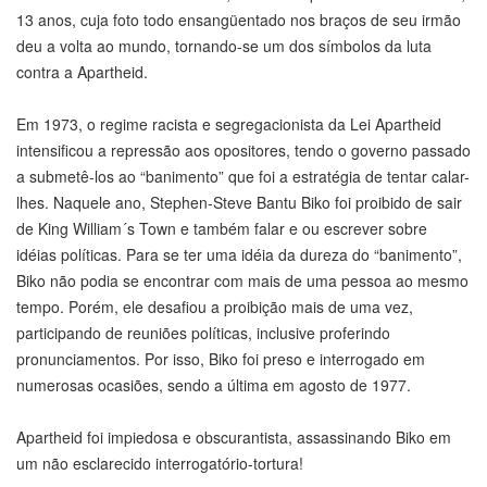
13 anos, cuja foto todo ensangüentado nos braços de seu irmão
deu a volta ao mundo, tornando-se um dos símbolos da luta
contra a Apartheid.
Em 1973, o regime racista e segregacionista da Lei Apartheid
intensificou a repressão aos opositores, tendo o governo passado
a submetê-los ao “banimento” que foi a estratégia de tentar calar-
lhes. Naquele ano, Stephen-Steve Bantu Biko foi proibido de sair
de King William´s Town e também falar e ou escrever sobre
idéias políticas. Para se ter uma idéia da dureza do “banimento”,
Biko não podia se encontrar com mais de uma pessoa ao mesmo
tempo. Porém, ele desafiou a proibição mais de uma vez,
participando de reuniões políticas, inclusive proferindo
pronunciamentos. Por isso, Biko foi preso e interrogado em
numerosas ocasiões, sendo a última em agosto de 1977.
Apartheid foi impiedosa e obscurantista, assassinando Biko em
um não esclarecido interrogatório-tortura!