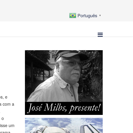
Português
▼
s, e
ra com a
a
 o
disse um
grama,