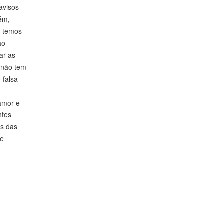
avisos
ém,
, temos
ão
ar as
, não tem
 falsa
lamor e
ntes
os das
se