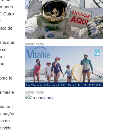
ertando,
”. Outro
e
lico de
mens que
publicidade
a se
por
sua
omo foi
rimes e
publicidade
cada um
ocupação
po de
ndevido