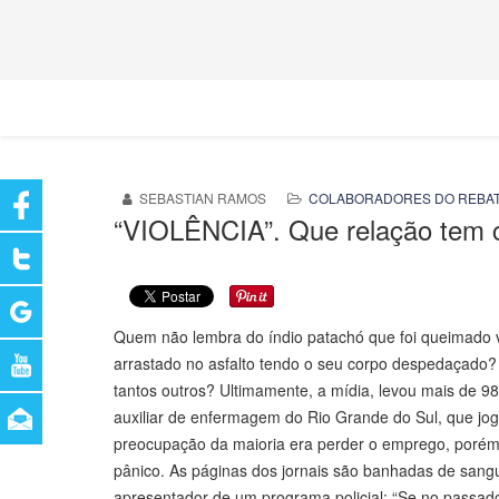
SEBASTIAN RAMOS
COLABORADORES DO REBA
“VIOLÊNCIA”. Que relação tem 
Quem não lembra do índio patachó que foi queimado 
arrastado no asfalto tendo o seu corpo despedaçado?
tantos outros? Ultimamente, a mídia, levou mais de 9
auxiliar de enfermagem do Rio Grande do Sul, que jog
preocupação da maioria era perder o emprego, porém, 
pânico. As páginas dos jornais são banhadas de sangu
apresentador de um programa policial: “Se no passad