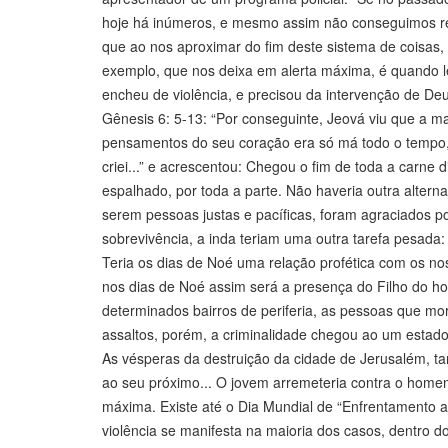
hoje há inúmeros, e mesmo assim não conseguimos rela
que ao nos aproximar do fim deste sistema de coisas, a
exemplo, que nos deixa em alerta máxima, é quando le
encheu de violência, e precisou da intervenção de Deu
Gênesis 6: 5-13: “Por conseguinte, Jeová viu que a 
pensamentos do seu coração era só má todo o tempo, 
criei...” e acrescentou: Chegou o fim de toda a carne d
espalhado, por toda a parte. Não haveria outra alterna
serem pessoas justas e pacíficas, foram agraciados 
sobrevivência, a inda teriam uma outra tarefa pesada:
Teria os dias de Noé uma relação profética com os no
nos dias de Noé assim será a presença do Filho do h
determinados bairros de periferia, as pessoas que m
assaltos, porém, a criminalidade chegou ao um esta
As vésperas da destruição da cidade de Jerusalém, tam
ao seu próximo... O jovem arremeteria contra o homem 
máxima. Existe até o Dia Mundial de “Enfrentamento 
violência se manifesta na maioria dos casos, dentro do