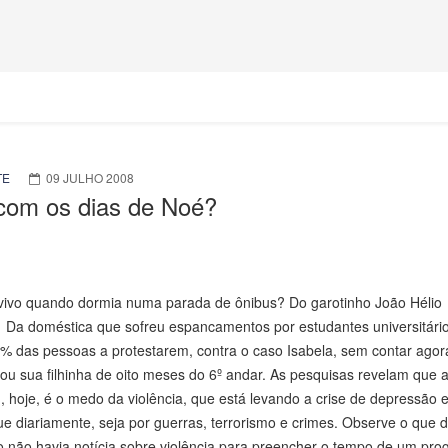
TE
09 JULHO 2008
com os dias de Noé?
vivo quando dormia numa parada de ônibus? Do garotinho João Hélio
 Da doméstica que sofreu espancamentos por estudantes universitário
8% das pessoas a protestarem, contra o caso Isabela, sem contar ago
ou sua filhinha de oito meses do 6º andar. As pesquisas revelam que 
hoje, é o medo da violência, que está levando a crise de depressão e
e diariamente, seja por guerras, terrorismo e crimes. Observe o que 
o não havia notícia sobre violência para preencher o tempo de um pro