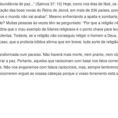
abundância de paz...” (Salmos 37: 10) Hoje, como nos dias de Noé, os 
gação das boas novas do Reino de Jeová, em mais de 236 países, por
tolos o mundo não vai acabar”. Mesmo enfrentando a apatia e zombaria
e? Muitas pessoas às vezes têm se perguntado: “Por que a religião n
ria que o mau exemplo de líderes religiosos é o ponto chave para lev
olentas. Todavia, se a religião não conseguiu religar o homem a Deus
aso, que a profecia bíblica afirma que em breve, toda sorte de religião
á transformada num paraíso. Não haverá mais morte, nem pranto, nem c
rar a paz. Portanto, aqueles que raciocinam com base nos fatos corre
nte. Não nos enganemos com falsos raciocínios, mas, sempre lembrem
s ocorrerem erguei as vossas cabeças porque o vosso livramento está 