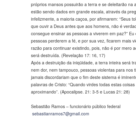
próprios mansos possuirão a terra e se deleitarão na 
estão sendo dados em grande escala, através da pre
infelizmente, a maioria caçoa, por afirmarem: “Seus 
que ouvir a Deus antes que aos homens, não é verdad
consegue ensinar as pessoas a viverem em paz?” Eu di
pessoas perderem a fé, e por sua vez, ficarem mais vi
razão para continuar existindo, pois, não é por mero ac
será destruída. (Revelação 17: 16, 17)
Após a destruição da iniqüidade, a terra inteira ser
nem dor, nem tampouco, pessoas violentas para nos ti
jamais discordariam que o fim deste sistema é imine
palavras de Cristo: “Quando virdes todas estas coisa
aproximando”. (Apocalipse. 21: 3-5 e Lucas 21: 28)
Sebastião Ramos – funcionário público federal
sebastianramos7@gmail.com