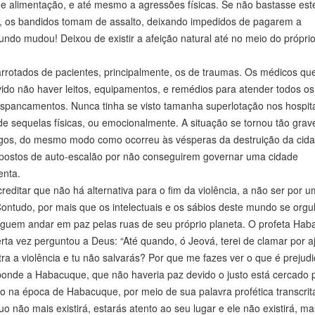
 de alimentação, e até mesmo a agressões físicas. Se não bastasse este
io, os bandidos tomam de assalto, deixando impedidos de pagarem a
o mudou! Deixou de existir a afeição natural até no meio do próprio
barrotados de pacientes, principalmente, os de traumas. Os médicos qu
ido não haver leitos, equipamentos, e remédios para atender todos os
 espancamentos. Nunca tinha se visto tamanha superlotação nos hospit
 sequelas físicas, ou emocionalmente. A situação se tornou tão grav
gos, do mesmo modo como ocorreu às vésperas da destruição da cid
postos de auto-escalão por não conseguirem governar uma cidade
enta.
editar que não há alternativa para o fim da violência, a não ser por 
 Contudo, por mais que os intelectuais e os sábios deste mundo se org
guem andar em paz pelas ruas de seu próprio planeta. O profeta Hab
rta vez perguntou a Deus: “Até quando, ó Jeová, terei de clamar por a
ra a violência e tu não salvarás? Por que me fazes ver o que é prejudic
ponde a Habacuque, que não haveria paz devido o justo está cercado 
na época de Habacuque, por meio de sua palavra profética transcrit
o não mais existirá, estarás atento ao seu lugar e ele não existirá, ma