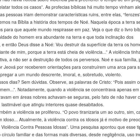
tar todos os casos”. As profecias bíblicas há muito tempo vinham al
s pessoas iriam demonstrar características ruins, entre elas, “ferozes
mos na Bíblia a história dos tempos de Noé. Naquela época a terra s
s para que aquele mundo respirasse em paz. Veja o que diz o livro bíb
maldade do homem era abundante na terra e que toda inclinação dos
e então Deus disse a Noé: Vou destruir da superfície da terra os ho
iante de mim, porque a terra está cheia de violência...” A violência tinh
tiva, a não ser a destruição de todos os perversos. Noé e sua família, 
por Jeová por receberem orientações para construírem uma arca para 
 pregar a um mundo descrente, imoral, e, sobretudo, violento.
ssos dias? Sem dúvidas. Observe, as palavras de Cristo: “Pois assim c
omem...”. Notadamente, quando a violência se concentrava apenas em
oravam em áreas nobres achavam-se seguras, pelo fato de não haver c
do lastimável que atingiu interiores quase desabitados.
bém a violência se proliferou. “O povo tiranizaria um ao outro, sim, 
idoso... Atualmente, à violência contra os idosos já é motivo de pre
a Violência Contra Pessoas Idosas”. Uma pesquisa apontou que esse ti
 círculo familiar e das formas mais diversas, desde negligência, uso i