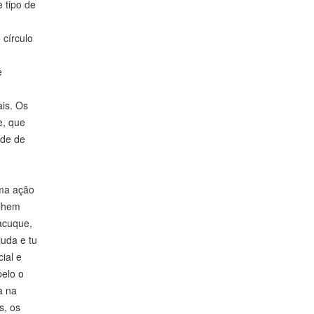
 tipo de
 círculo
e
ais. Os
e, que
ade de
uma ação
ulhem
acuque,
juda e tu
ial e
pelo o
a na
s, os