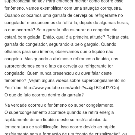
supercongelamento? Para entender melhor como ocorre esse
fenômeno, vamos exemplificar com uma situação corriqueira.
Quando colocamos uma garrafa de cerveja ou refrigerante no
congelador e esquecemos de retirá-la, depois de algumas horas,
o que ocorrerá? Se a garrafa não estourar ou congelar, ela
estará bem gelada. Então, qual é a primeira atitude? Retirar esta
garrafa do congelador, segurando-a pelo gargalo. Quando
olhamos para seu interior, observamos que o líquido não
congelou. Mas quando a abrimos e retiramos o líquido, nos
surpreendemos com o fato da cerveja ou refrigerante ter
congelado. Quem nunca presenciou ou ouvir falar deste
fenômeno? (Vejam alguns vídeos sobre supercongelamento no
YouTube: http://www.youtube.com/watch?v=4g1BDpU7ZQo)
O que de fato ocorreu dentro da garrafa?
Na verdade ocorreu o fenômeno do super congelamento.
O supercongelamento acontece quando se retira energia
rapidamente de um líquido e este se resfria abaixo da
temperatura de solidificação. Isso ocorre devido ao rápido
resfriamento sem a formação de um “ponto de cristalização”, ou