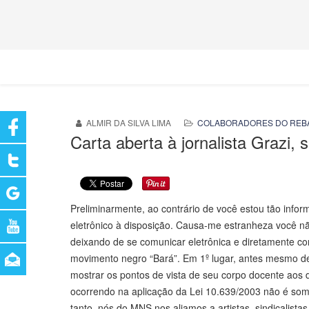
ALMIR DA SILVA LIMA
COLABORADORES DO REB
Carta aberta à jornalista Grazi,
Preliminarmente, ao contrário de você estou tão info
eletrônico à disposição. Causa-me estranheza você não
deixando de se comunicar eletrônica e diretamente 
movimento negro “Bará”. Em 1º lugar, antes mesmo de
mostrar os pontos de vista de seu corpo docente aos d
ocorrendo na aplicação da Lei 10.639/2003 não é so
tanto, nós do MNS nos aliamos a artistas, sindicalistas