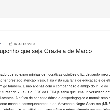
ATE
16 JULHO 2008
 suponho que seja Graziela de Marco
rmado que ao expor minhas democráticas opiniões o fiz, deixando meu c
 ter prestado atenção nisso. Haja vista sua falta de educação e de éti
comigo também. E não apenas com o companheiro e amigo do PT e do
 cursar de 78 a 81 o IFCS da UFRJ já sabia que uma universidade de
iscentes. A crítica de ser antididático e antipedagógico o monolitismo
mente minha e conseqüentemente do Movimento Negro Socialista (MNS
 e intelectuais, constituindo nessa crítica e principalmente em oposiçã