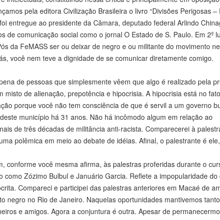
os pela editora Civilização Brasileira o livro “Divisões Perigosas – P
 foi entregue ao presidente da Câmara, deputado federal Arlindo Chinag
os de comunicação social como o jornal O Estado de S. Paulo. Em 2º lu
ós da FeMASS ser ou deixar de negro e ou militante do movimento ne
liás, você nem teve a dignidade de se comunicar diretamente comigo.
ena de pessoas que simplesmente vêem que algo é realizado pela pre
misto de alienação, prepotência e hipocrisia. A hipocrisia está no fat
ação porque você não tem consciência de que é servil a um governo b
or deste município há 31 anos. Não há incômodo algum em relação ao
ais de três décadas de militância anti-racista. Comparecerei à palestr
ma polêmica em meio ao debate de idéias. Afinal, o palestrante é ele,
m, conforme você mesma afirma, às palestras proferidas durante o cur
 como Zózimo Bulbul e Januário Garcia. Reflete a impopularidade do
ócrita. Compareci e participei das palestras anteriores em Macaé de a
 negro no Rio de Janeiro. Naquelas oportunidades mantivemos tanto
nheiros e amigos. Agora a conjuntura é outra. Apesar de permanecerm