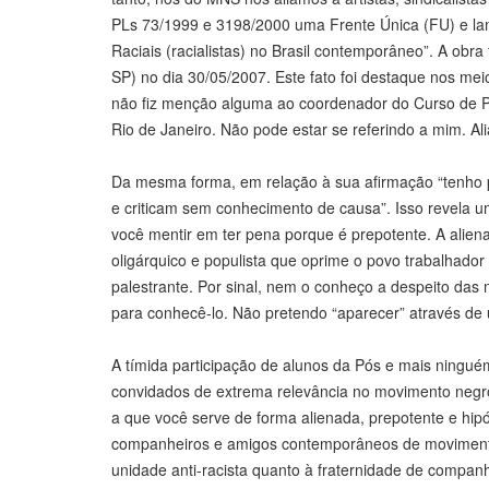
PLs 73/1999 e 3198/2000 uma Frente Única (FU) e lançam
Raciais (racialistas) no Brasil contemporâneo”. A obra
SP) no dia 30/05/2007. Este fato foi destaque nos mei
não fiz menção alguma ao coordenador do Curso de P
Rio de Janeiro. Não pode estar se referindo a mim. A
Da mesma forma, em relação à sua afirmação “tenho p
e criticam sem conhecimento de causa”. Isso revela um 
você mentir em ter pena porque é prepotente. A alien
oligárquico e populista que oprime o povo trabalhad
palestrante. Por sinal, nem o conheço a despeito das m
para conhecê-lo. Não pretendo “aparecer” através de u
A tímida participação de alunos da Pós e mais ningué
convidados de extrema relevância no movimento negro
a que você serve de forma alienada, prepotente e hip
companheiros e amigos contemporâneos de movimento
unidade anti-racista quanto à fraternidade de compa