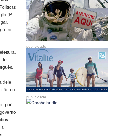
olíticas
lia (PT-
gar,
gro no
publicidade
feitura,
o de
urguês,
a dele
 não eu.
publicidade
so por
 governo
mbos
 a
os