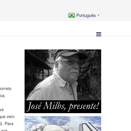
Português
▼
orreio
ca,
ve
 que vem
). Para
o aos