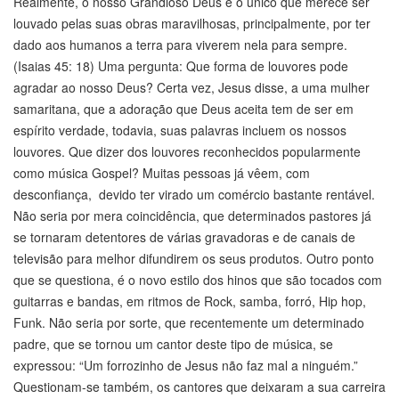
Realmente, o nosso Grandioso Deus é o único que merece ser
louvado pelas suas obras maravilhosas, principalmente, por ter
dado aos humanos a terra para viverem nela para sempre.
(Isaias 45: 18) Uma pergunta: Que forma de louvores pode
agradar ao nosso Deus? Certa vez, Jesus disse, a uma mulher
samaritana, que a adoração que Deus aceita tem de ser em
espírito verdade, todavia, suas palavras incluem os nossos
louvores. Que dizer dos louvores reconhecidos popularmente
como música Gospel? Muitas pessoas já vêem, com
desconfiança, devido ter virado um comércio bastante rentável.
Não seria por mera coincidência, que determinados pastores já
se tornaram detentores de várias gravadoras e de canais de
televisão para melhor difundirem os seus produtos. Outro ponto
que se questiona, é o novo estilo dos hinos que são tocados com
guitarras e bandas, em ritmos de Rock, samba, forró, Hip hop,
Funk. Não seria por sorte, que recentemente um determinado
padre, que se tornou um cantor deste tipo de música, se
expressou: “Um forrozinho de Jesus não faz mal a ninguém.”
Questionam-se também, os cantores que deixaram a sua carreira