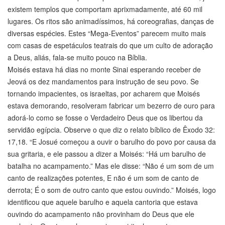
existem templos que comportam aprixmadamente, até 60 mil
lugares. Os ritos são animadíssimos, há coreografias, danças de
diversas espécies. Estes “Mega-Eventos” parecem muito mais
com casas de espetáculos teatrais do que um culto de adoração
a Deus, aliás, fala-se muito pouco na Bíblia.
Moisés estava há dias no monte Sinai esperando receber de
Jeová os dez mandamentos para instrução de seu povo. Se
tornando impacientes, os israeltas, por acharem que Moisés
estava demorando, resolveram fabricar um bezerro de ouro para
adorá-lo como se fosse o Verdadeiro Deus que os libertou da
servidão egípcia. Observe o que diz o relato bíblico de Êxodo 32:
17,18. “E Josué começou a ouvir o barulho do povo por causa da
sua gritaria, e ele passou a dizer a Moisés: “Há um barulho de
batalha no acampamento.” Mas ele disse: “Não é um som de um
canto de realizações potentes, E não é um som de canto de
derrota; É o som de outro canto que estou ouvindo.” Moisés, logo
identificou que aquele barulho e aquela cantoria que estava
ouvindo do acampamento não provinham do Deus que ele