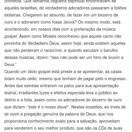
conhecia. Que tamanha cegueira espiritual encontravam-se
aqueles israelitas; de verdadeiros adoradores passaram a foliões
idólatras. Chegarem ao absurdo, de fazer em um bezerro de
ouro e o adorarem como fosse Jeová? Do mesmo modo, está
acontecendo, em nossos dias com a profanação da música
gospel. Assim como Moisés reconheceu que aquele canto não
provinha do Verdadeiro Deus, assim hoje, ainda existem aqueles
que não perderam o raciocínio, e quando escutam o barulho
dessas músicas, dizem: “Isso não pode ser um hino de louvor a
Deus.”
Quando um ídolo gospel está preste a se apresentar, as casas
lotam muito cedo, mesmo que tenham de pagar pelo o engresso.
Antes das estrelas entrarem no palco para sua apresentação
teatral, irradiantes luzes e efeitos especiais leva o público ao
delírio e a folia, assim como os adoradores do bezerro de ouro
que diziam: “este é o nosso deus!”. Nestas ocasiões, ao invés de
se ouvir a pregação genuína da palavra de Deus, que nos
proporciona conhecimento exato para a salvação, aproveitam
para venderem o seu melhor produto, que são os CDs de suas