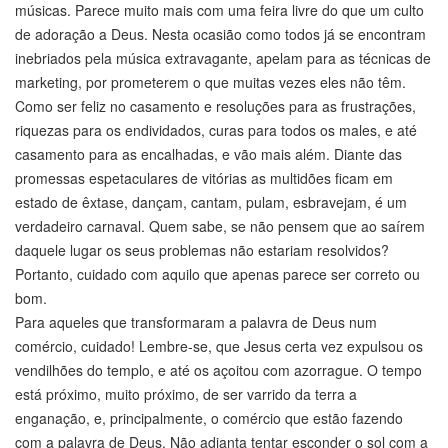
músicas. Parece muito mais com uma feira livre do que um culto
de adoração a Deus. Nesta ocasião como todos já se encontram
inebriados pela música extravagante, apelam para as técnicas de
marketing, por prometerem o que muitas vezes eles não têm.
Como ser feliz no casamento e resoluções para as frustrações,
riquezas para os endividados, curas para todos os males, e até
casamento para as encalhadas, e vão mais além. Diante das
promessas espetaculares de vitórias as multidões ficam em
estado de êxtase, dançam, cantam, pulam, esbravejam, é um
verdadeiro carnaval. Quem sabe, se não pensem que ao saírem
daquele lugar os seus problemas não estariam resolvidos?
Portanto, cuidado com aquilo que apenas parece ser correto ou
bom.
Para aqueles que transformaram a palavra de Deus num
comércio, cuidado! Lembre-se, que Jesus certa vez expulsou os
vendilhões do templo, e até os açoitou com azorrague. O tempo
está próximo, muito próximo, de ser varrido da terra a
enganação, e, principalmente, o comércio que estão fazendo
com a palavra de Deus. Não adianta tentar esconder o sol com a