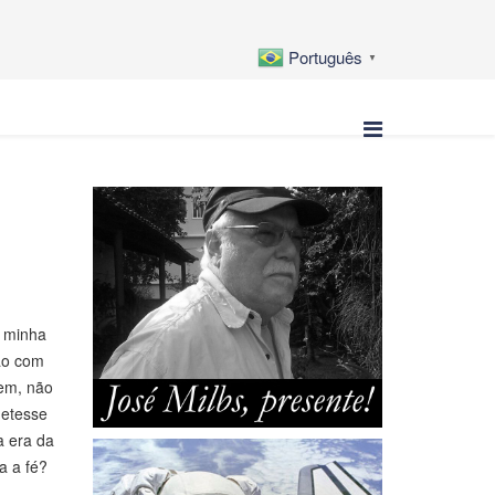
Português
▼
e minha
ão com
bem, não
metesse
a era da
a a fé?