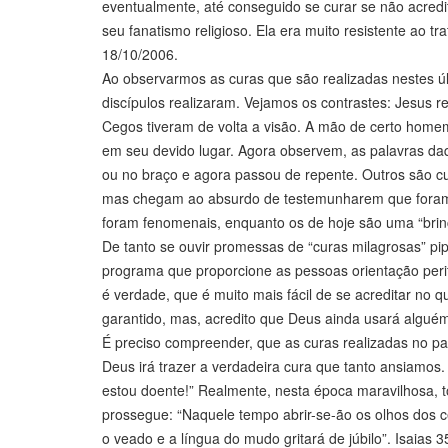
eventualmente, até conseguido se curar se não acredi
seu fanatismo religioso. Ela era muito resistente ao 
18/10/2006.
Ao observarmos as curas que são realizadas nestes 
discípulos realizaram. Vejamos os contrastes: Jesus r
Cegos tiveram de volta a visão. A mão de certo home
em seu devido lugar. Agora observem, as palavras da
ou no braço e agora passou de repente. Outros são cu
mas chegam ao absurdo de testemunharem que foram c
foram fenomenais, enquanto os de hoje são uma “brin
De tanto se ouvir promessas de “curas milagrosas” p
programa que proporcione as pessoas orientação peri
é verdade, que é muito mais fácil de se acreditar no 
garantido, mas, acredito que Deus ainda usará alguém
É preciso compreender, que as curas realizadas no pa
Deus irá trazer a verdadeira cura que tanto ansiamos.
estou doente!” Realmente, nesta época maravilhosa, to
prossegue: “Naquele tempo abrir-se-ão os olhos dos 
o veado e a língua do mudo gritará de júbilo”. Isaias