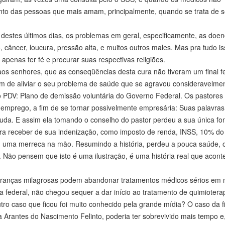
ento das pessoas que mais amam, principalmente, quando se trata de 
destes últimos dias, os problemas em geral, especificamente, as doen
âncer, loucura, pressão alta, e muitos outros males. Mas pra tudo is
 apenas ter fé e procurar suas respectivas religiões.
aos senhores, que as conseqüências desta cura não tiveram um final fel
fim de aliviar o seu problema de saúde que se agravou consideravelme
o PDV: Plano de demissão voluntária do Governo Federal. Os pastores
o emprego, a fim de se tornar possivelmente empresária: Suas palavras
uda. E assim ela tomando o conselho do pastor perdeu a sua única fo
ara receber de sua indenização, como imposto de renda, INSS, 10% do
om uma merreca na mão. Resumindo a história, perdeu a pouca saúde, 
a. Não pensem que isto é uma ilustração, é uma história real que acont
speranças milagrosas podem abandonar tratamentos médicos sérios em
a federal, não chegou sequer a dar início ao tratamento de quimioterap
o caso que ficou foi muito conhecido pela grande mídia? O caso da f
 Arantes do Nascimento Felinto, poderia ter sobrevivido mais tempo e