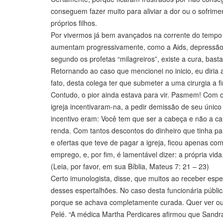
conseguem fazer muito para aliviar a dor ou o sofrim
próprios filhos.
Por vivermos já bem avançados na corrente do tempo 
aumentam progressivamente, como a Aids, depressão, c
segundo os profetas “milagreiros”, existe a cura, basta
Retornando ao caso que mencionei no inicio, eu diria 
fato, desta colega ter que submeter a uma cirurgia a 
Contudo, o pior ainda estava para vir. Pasmem! Com 
igreja incentivaram-na, a pedir demissão de seu únic
incentivo eram: Você tem que ser a cabeça e não a ca
renda. Com tantos descontos do dinheiro que tinha p
e ofertas que teve de pagar a igreja, ficou apenas c
emprego, e, por fim, é lamentável dizer: a própria vid
(Leia, por favor, em sua Bíblia, Mateus 7: 21 – 23)
Certo imunologista, disse, que muitos ao receber e
desses espertalhões. No caso desta funcionária públic
porque se achava completamente curada. Quer ver outr
Pelé. “A médica Martha Perdicares afirmou que Sandra