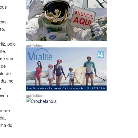
seus
ças,
so,
iz, pelo
publicidade
nte.
 de sua
 de
nte de
 dízimo
o
eceu.
publicidade
 nome
ia,
ilha do
,