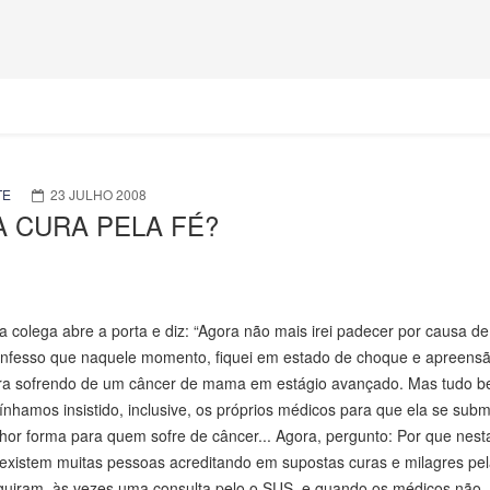
TE
23 JULHO 2008
 CURA PELA FÉ?
colega abre a porta e diz: “Agora não mais irei padecer por causa d
onfesso que naquele momento, fiquei em estado de choque e apreens
hora sofrendo de um câncer de mama em estágio avançado. Mas tudo 
tínhamos insistido, inclusive, os próprios médicos para que ela se sub
lhor forma para quem sofre de câncer... Agora, pergunto: Por que nest
a existem muitas pessoas acreditando em supostas curas e milagres pel
guiram, às vezes uma consulta pelo o SUS, e quando os médicos não