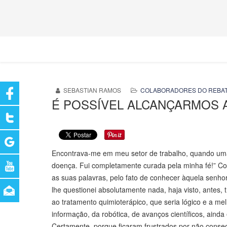
SEBASTIAN RAMOS
COLABORADORES DO REBA
É POSSÍVEL ALCANÇARMOS A
Encontrava-me em meu setor de trabalho, quando uma 
doença. Fui completamente curada pela minha fé!” C
as suas palavras, pelo fato de conhecer àquela sen
lhe questionei absolutamente nada, haja visto, antes, 
ao tratamento quimioterápico, que seria lógico e a me
informação, da robótica, de avanços científicos, aind
Certamente, porque ficaram frustrados por não conse