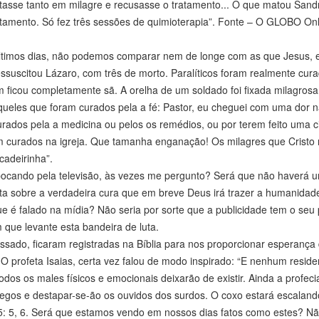
tasse tanto em milagre e recusasse o tratamento... O que matou Sandr
tratamento. Só fez três sessões de quimioterapia”. Fonte – O GLOBO Onl
últimos dias, não podemos comparar nem de longe com as que Jesus, 
essuscitou Lázaro, com três de morto. Paralíticos foram realmente cur
m ficou completamente sã. A orelha de um soldado foi fixada milagros
queles que foram curados pela a fé: Pastor, eu cheguei com uma dor 
rados pela a medicina ou pelos os remédios, ou por terem feito uma ci
urados na igreja. Que tamanha enganação! Os milagres que Cristo r
cadeirinha”.
ipocando pela televisão, às vezes me pergunto? Será que não haverá 
ta sobre a verdadeira cura que em breve Deus irá trazer a humanida
que é falado na mídia? Não seria por sorte que a publicidade tem o seu
 que levante esta bandeira de luta.
ssado, ficaram registradas na Bíblia para nos proporcionar esperança
 O profeta Isaias, certa vez falou de modo inspirado: “E nenhum reside
dos os males físicos e emocionais deixarão de existir. Ainda a profeci
cegos e destapar-se-ão os ouvidos dos surdos. O coxo estará escalan
 35: 5, 6. Será que estamos vendo em nossos dias fatos como estes? Nã