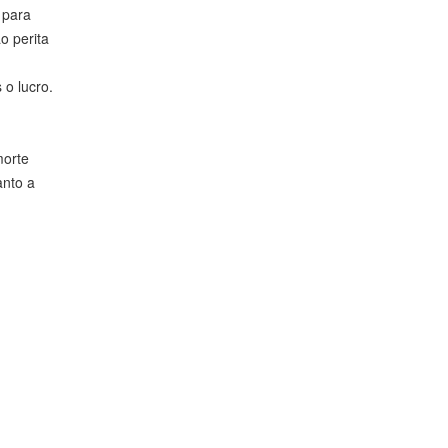
 para
o perita
o lucro.
.
morte
anto a