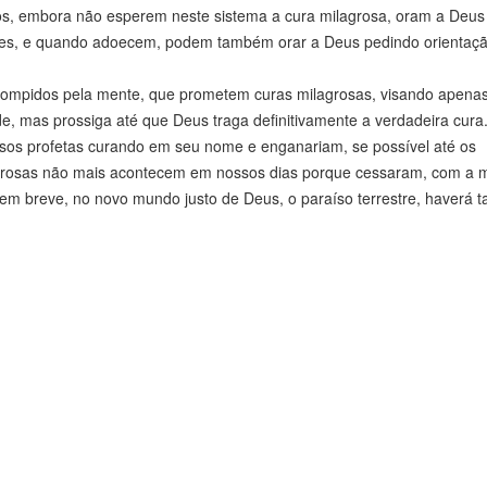
ros, embora não esperem neste sistema a cura milagrosa, oram a Deus
ções, e quando adoecem, podem também orar a Deus pedindo orientaçã
rompidos pela mente, que prometem curas milagrosas, visando apenas 
 mas prossiga até que Deus traga definitivamente a verdadeira cura
alsos profetas curando em seu nome e enganariam, se possível até os
ilagrosas não mais acontecem em nossos dias porque cessaram, com a 
em breve, no novo mundo justo de Deus, o paraíso terrestre, haverá t