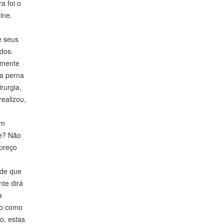
a foi o
ine.
e seus
ados.
amente
na perna
rurgia,
ealizou,
um
de? Não
 preço
 de que
nte dirá
a
do como
o, estas