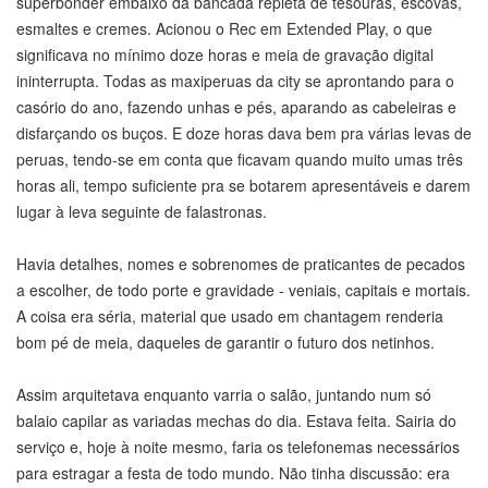
superbonder embaixo da bancada repleta de tesouras, escovas,
esmaltes e cremes. Acionou o Rec em Extended Play, o que
significava no mínimo doze horas e meia de gravação digital
ininterrupta. Todas as maxiperuas da city se aprontando para o
casório do ano, fazendo unhas e pés, aparando as cabeleiras e
disfarçando os buços. E doze horas dava bem pra várias levas de
peruas, tendo-se em conta que ficavam quando muito umas três
horas ali, tempo suficiente pra se botarem apresentáveis e darem
lugar à leva seguinte de falastronas.
Havia detalhes, nomes e sobrenomes de praticantes de pecados
a escolher, de todo porte e gravidade - veniais, capitais e mortais.
A coisa era séria, material que usado em chantagem renderia
bom pé de meia, daqueles de garantir o futuro dos netinhos.
Assim arquitetava enquanto varria o salão, juntando num só
balaio capilar as variadas mechas do dia. Estava feita. Sairia do
serviço e, hoje à noite mesmo, faria os telefonemas necessários
para estragar a festa de todo mundo. Não tinha discussão: era