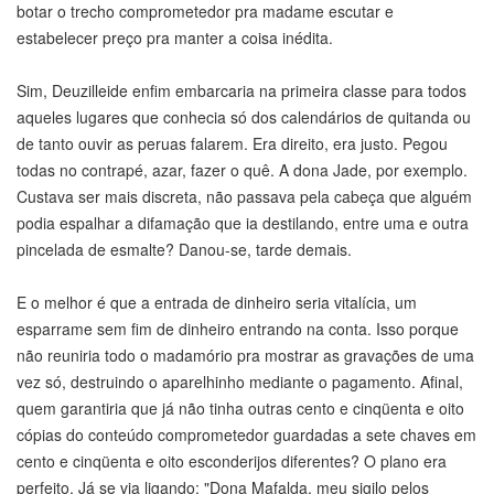
botar o trecho comprometedor pra madame escutar e
estabelecer preço pra manter a coisa inédita.
Sim, Deuzilleide enfim embarcaria na primeira classe para todos
aqueles lugares que conhecia só dos calendários de quitanda ou
de tanto ouvir as peruas falarem. Era direito, era justo. Pegou
todas no contrapé, azar, fazer o quê. A dona Jade, por exemplo.
Custava ser mais discreta, não passava pela cabeça que alguém
podia espalhar a difamação que ia destilando, entre uma e outra
pincelada de esmalte? Danou-se, tarde demais.
E o melhor é que a entrada de dinheiro seria vitalícia, um
esparrame sem fim de dinheiro entrando na conta. Isso porque
não reuniria todo o madamório pra mostrar as gravações de uma
vez só, destruindo o aparelhinho mediante o pagamento. Afinal,
quem garantiria que já não tinha outras cento e cinqüenta e oito
cópias do conteúdo comprometedor guardadas a sete chaves em
cento e cinqüenta e oito esconderijos diferentes? O plano era
perfeito. Já se via ligando: "Dona Mafalda, meu sigilo pelos