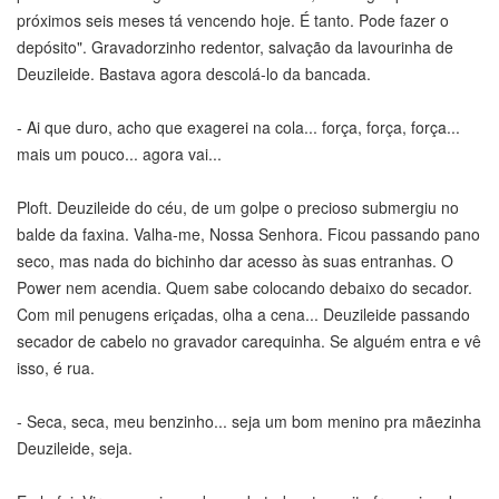
próximos seis meses tá vencendo hoje. É tanto. Pode fazer o
depósito". Gravadorzinho redentor, salvação da lavourinha de
Deuzileide. Bastava agora descolá-lo da bancada.
- Ai que duro, acho que exagerei na cola... força, força, força...
mais um pouco... agora vai...
Ploft. Deuzileide do céu, de um golpe o precioso submergiu no
balde da faxina. Valha-me, Nossa Senhora. Ficou passando pano
seco, mas nada do bichinho dar acesso às suas entranhas. O
Power nem acendia. Quem sabe colocando debaixo do secador.
Com mil penugens eriçadas, olha a cena... Deuzileide passando
secador de cabelo no gravador carequinha. Se alguém entra e vê
isso, é rua.
- Seca, seca, meu benzinho... seja um bom menino pra mãezinha
Deuzileide, seja.