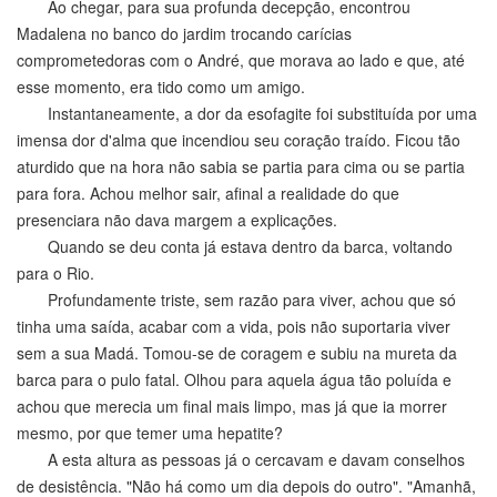
Ao chegar, para sua profunda decepção, encontrou
Madalena no banco do jardim trocando carícias
comprometedoras com o André, que morava ao lado e que, até
esse momento, era tido como um amigo.
Instantaneamente, a dor da esofagite foi substituída por uma
imensa dor d'alma que incendiou seu coração traído. Ficou tão
aturdido que na hora não sabia se partia para cima ou se partia
para fora. Achou melhor sair, afinal a realidade do que
presenciara não dava margem a explicações.
Quando se deu conta já estava dentro da barca, voltando
para o Rio.
Profundamente triste, sem razão para viver, achou que só
tinha uma saída, acabar com a vida, pois não suportaria viver
sem a sua Madá. Tomou-se de coragem e subiu na mureta da
barca para o pulo fatal. Olhou para aquela água tão poluída e
achou que merecia um final mais limpo, mas já que ia morrer
mesmo, por que temer uma hepatite?
A esta altura as pessoas já o cercavam e davam conselhos
de desistência. "Não há como um dia depois do outro". "Amanhã,