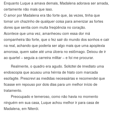
Enquanto Luque a amava demais, Madalena adorava ser amada,
certamente não mais que isso.
O amor por Madalena era tão forte que, às vezes, tinha que
tomar um chazinho de qualquer coisa para amenizar as fortes
dores que sentia com muita freqüência no coração.
Acontece que uma vez, amanheceu com essa dor má
companheira tão forte, que o fez sair do mundo dos sonhos e cair
na real, achando que poderia ser algo mais que uma apoplexia
amorosa, quem sabe até uma úlcera no estômago. Deixou de ir
ao quartel – seguia a carreira militar – e foi me procurar.
Realmente, o quadro era agudo. Solicitei de imediato uma
endoscopia que acusou uma hérnia de hiato com marcada
esofagite. Prescrevi as medidas necessárias e recomendei que
ficasse em repouso por dois dias para um melhor início de
tratamento.
Preocupado e temeroso, como não havia no momento
ninguém em sua casa, Luque achou melhor ir para casa de
Madalena, em Niterói.