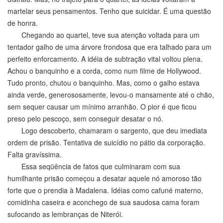
martelar seus pensamentos. Tenho que suicidar. É uma questão
de honra.
Chegando ao quartel, teve sua atenção voltada para um
tentador galho de uma árvore frondosa que era talhado para um
perfeito enforcamento. A idéia de subtração vital voltou plena.
Achou o banquinho e a corda, como num filme de Hollywood.
Tudo pronto, chutou o banquinho. Mas, como o galho estava
ainda verde, generososamente, levou-o mansamente até o chão,
sem sequer causar um mínimo arranhão. O pior é que ficou
preso pelo pescoço, sem conseguir desatar o nó.
Logo descoberto, chamaram o sargento, que deu imediata
ordem de prisão. Tentativa de suicídio no pátio da corporação.
Falta gravíssima.
Essa seqüência de fatos que culminaram com sua
humilhante prisão começou a desatar aquele nó amoroso tão
forte que o prendia à Madalena. Idéias como cafuné materno,
comidinha caseira e aconchego de sua saudosa cama foram
sufocando as lembranças de Niterói.