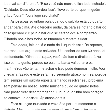
tudo vai ser diferente". "E se você não morre e fica todo inchado".
"Cuidado, Deus não perdoa isso". Teve sorte porque ninguém
gritou "pula!", "pula logo seu chato!".
As pessoas só gritam pula quando o suicida está do quarto
andar para cima. Até o terceiro andar, dá para se notar o olhar do
desesperado e é pelo olhar que se estabelece a compaixão.
Olhando nos olhos todos se irmanam e tentam ajudar.
Fala daqui, fala de lá e nada de Luque desistir. De repente,
apareceu um argumento salvador. Um senhor de uns 60 anos foi
contundente. "Olha aqui rapaz, você não tem o direito de fazer
isso com a gente, porque se pular, a barca vai parar e os
marinheiros vão tentar lhe achar e isso pode demorar muito. Vou
chegar atrasado e este será meu segundo atraso no mês, porque
tem sempre um suicida egoísta tentando resolver seu problema
sem pensar no nosso. Tenho mulher e cuido de quatro netos.
Não posso ficar desempregado". Luque, que tinha bom coração,
se comoveu e desistiu. Aplausos gerais.
Essa situação inusitada e vexatória por um momento o
distraiu. Mas, no trajeto para o quartel, as idéias voltaram a