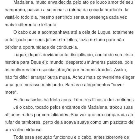
Madalena, muito envaidecida pelo ato de louco amor de seu
namorado, passou a se achar a rainha da cocada araribóia. Ia
visitá-lo todo dia, mesmo sentindo ser sua presença cada vez
mais indiferente e irritante.
O cabo que a acompanhava até a cela de Luque, totalmente
enfeitiçado por seus jeitos e trejeitos, fazia de tudo para não
perder a oportunidade de conduzi-la.
Luque, depois devidamente disciplinado, contando sua triste
história para Deus e o mundo, despertou inúmeras paixões, pois
as mulheres têm especial atração por homens traídos. Assim,
não foi difícil arranjar outra musa. Achou mais conveniente eleger
uma que morasse mais perto. Barcas e afogamentos "never
more".
Estão casados há trinta anos. Têm três filhos e dois netinhos.
Já o cabo, tocado pelos encantos de Madalena, trocou suas
atitudes rudes por cordialidades. Sua voz que era comparada ao
rufar de tambores, perto dela soava suave como um pizzicato de
um violino virtuoso.
Toda essa sedução funcionou e o cabo, antes cicerone de