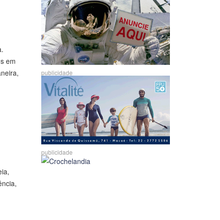
a.
los em
neira,
publicidade
publicidade
ia,
ência,