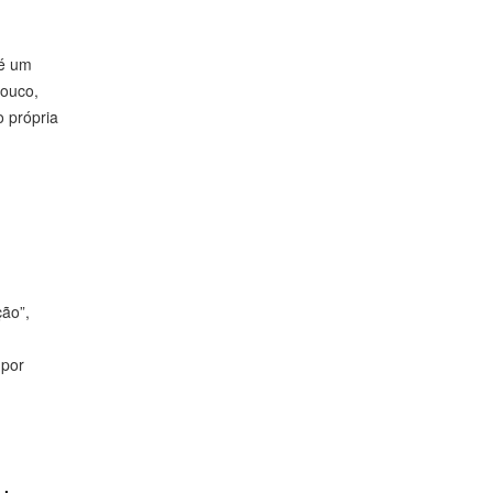
 é um
pouco,
o própria
ção”,
 por