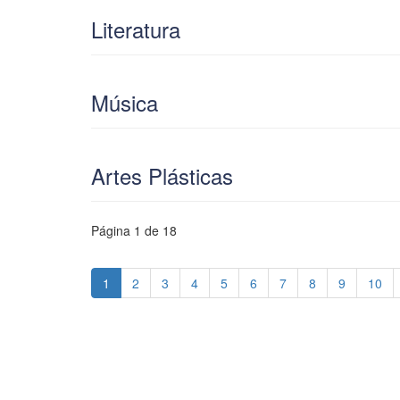
Literatura
Música
Artes Plásticas
Página 1 de 18
1
2
3
4
5
6
7
8
9
10