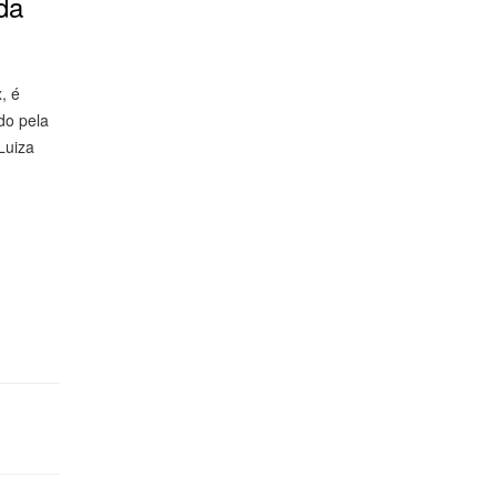
da
, é
do pela
Luiza