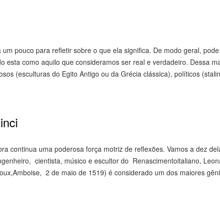
 um pouco para refletir sobre o que ela significa. De modo geral, pode
o esta como aquilo que consideramos ser real e verdadeiro. Dessa ma
osos (esculturas do Egito Antigo ou da Grécia clássica), políticos (stal
inci
obra continua uma poderosa força motriz de reflexões. Vamos a dez del
enheiro, cientista, músico e escultor do Renascimentoitaliano, Leon
 Cloux,Amboise, 2 de maio de 1519) é considerado um dos maiores gên