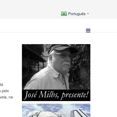
Português
▼
tá
s pelo
vela, na