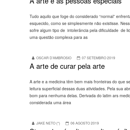
A arte e as pessoas especiais
Tudo aquilo que foge do considerado “normal” enfrenta
esquecido, como se simplesmente não existisse. Nesse
sofre algum tipo de intolerância pela dificuldade de l
uma questão complexa para as
OSCAR D’AMBROSIO
07 SETEMBRO 2019
A arte de curar pela arte
A arte e a medicina têm bem mais fronteiras do que
leitura superficial dessas duas atividades. Pela sua a
bom para nenhuma delas. Derivada do latim ars medici
considerada uma área
JAKE NETO (*)
06 AGOSTO 2019