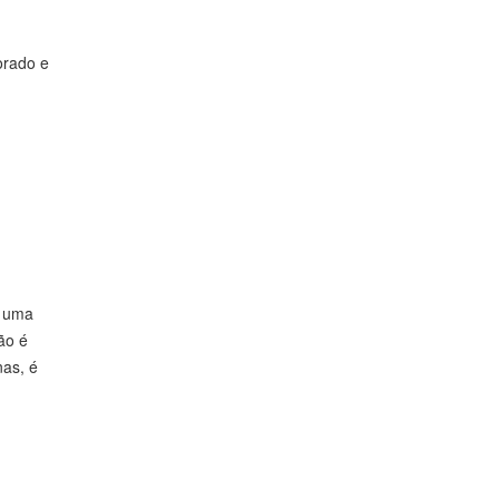
orado e
e uma
ão é
nas, é