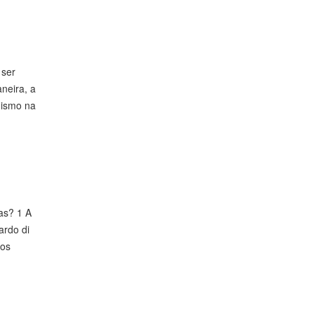
 ser
neira, a
inismo na
as? 1 A
ardo di
ios