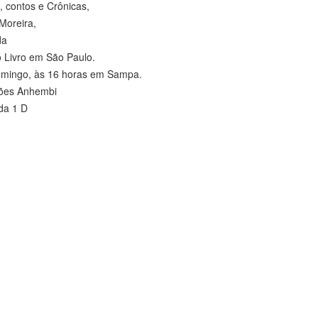
, contos e Crônicas,
Moreira,
da
o Livro em São Paulo.
omingo, às 16 horas em Sampa.
ções Anhembi
da 1 D