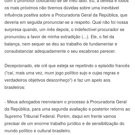
com o promotor colocando-se de meu lado. Eu, a defesa e todos
os mais próximos não tivemos dúvidas sobre uma inevitável
influência positiva sobre a Procuradoria Geral da República, que
deveria em seguida pronunciar-se a respeito. Qual não foi nossa
surpresa quando, um mês depois, o indefectível procurador se
pronunciou a favor de minha extradição (...). Ele, o fiel da
balança, nem sequer se deu ao trabalho de fundamentar e
consubstanciar adequadamente o seu escabroso parecer.
Decepcionado, ele crê que esteja se repetindo o episódio francês
("caí, mais uma vez, mum jogo político sujo e cujas regras e
verdadeiros objetivos desconheço") e faz um apelo aos
brasileiros:
- Meus advogados reenviaram o processo à Procuradoria Geral
da República, para uma segunda avaliação e posterior retorno ao
Supremo Tribunal Federal. Porém, daqui em frente vamos
precisar de um enorme trabalho jurídico e de sensibilização do
mundo político e cultural brasileiro.