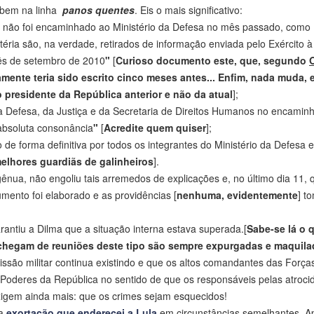
, bem na linha
panos quentes
. Eis o mais significativo:
não foi encaminhado ao Ministério da Defesa no mês passado, como
ria são, na verdade, retirados de informação enviada pelo Exército à
mês de setembro de 2010
"
[
Curioso documento este, que, segundo
amente teria sido escrito cinco meses antes... Enfim, nada muda, 
 presidente da República anterior e não da atual
];
da Defesa, da Justiça e da Secretaria de Direitos Humanos no encami
absoluta consonância
"
[
Acredite quem quiser
];
 forma definitiva por todos os integrantes do Ministério da Defesa 
elhores guardiãs de galinheiros
].
gênua, não engoliu tais arremedos de explicações e, no último dia 11, 
mento foi elaborado e as providências [
nenhuma, evidentemente
] t
arantiu a Dilma que a situação interna estava superada.[
Sabe-se lá o 
s chegam de reuniões deste tipo são sempre expurgadas e maquilad
issão militar continua existindo e que os altos comandantes das Força
Poderes da República no sentido de que os responsáveis pelas atroci
gem ainda mais: que os crimes sejam esquecidos!
ma
exortação que enderecei a Lula
em circunstâncias semelhantes. Ap