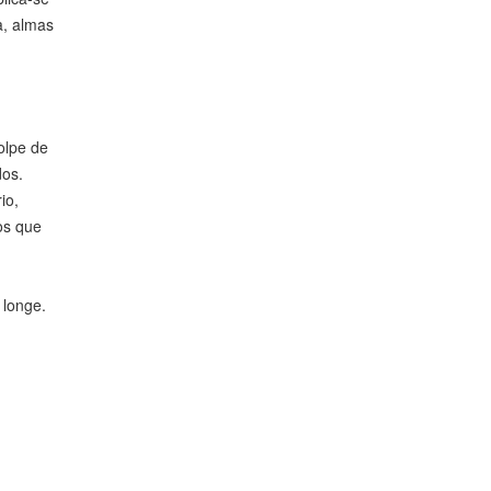
a, almas
olpe de
dos.
io,
os que
 longe.