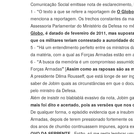
Comunicação Social emitisse nota de esclarecimento
1 -
“
O texto a que se refere a reportagem de
O Globo
menciona a reportagem. Os trechos constantes da maté
Assessoria Parlamentar do Ministério da Defesa no 
Globo
, é datado de fevereiro de 2011, mas supost
que os militares teriam contestado a autoridade do
5 -
“
Há um entendimento perfeito entre os ministros 
da matéria, com a qual as Forças Armadas estão em 
6 -
“
A busca da memória é um compromisso assumido de
Forças Armadas
"
[
Assim como as raposas são as m
A presidente Dilma Rousseff, que está longe de ser in
saber de Jobim quais as circunstâncias em que o docu
pelo ministro da Defesa.
Além de insistir no blablablá evasivo da nota, Jobim g
mais foi dito e acertado, pois as versões que no
De qualquer forma, o episódio evidencia que a insubm
Armadas, depois de terem pressionado fortemente os 
dos anos de chumbo continuassem impunes, agora exi
OVO DA SERPENTE
- Então, só me resta lembrar u