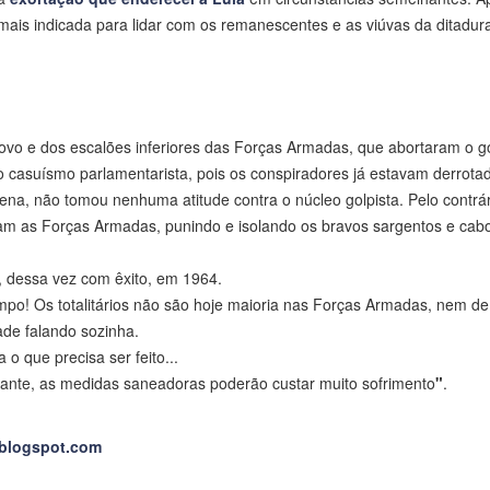
 mais indicada para lidar com os remanescentes e as viúvas da ditadur
ovo e dos escalões inferiores das Forças Armadas, que abortaram o g
o casuísmo parlamentarista, pois os conspiradores já estavam derrota
ena, não tomou nenhuma atitude contra o núcleo golpista. Pelo contrár
am as Forças Armadas, punindo e isolando os bravos sargentos e cab
, dessa vez com êxito, em 1964.
mpo! Os totalitários não são hoje maioria nas Forças Armadas, nem de
dade falando sozinha.
 que precisa ser feito...
iante, as medidas saneadoras poderão custar muito sofrimento
"
.
e.blogspot.com