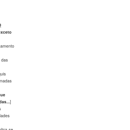
O
exceto
nhamento
e das
quis
omadas
que
as...
]
s
dades
lica-se