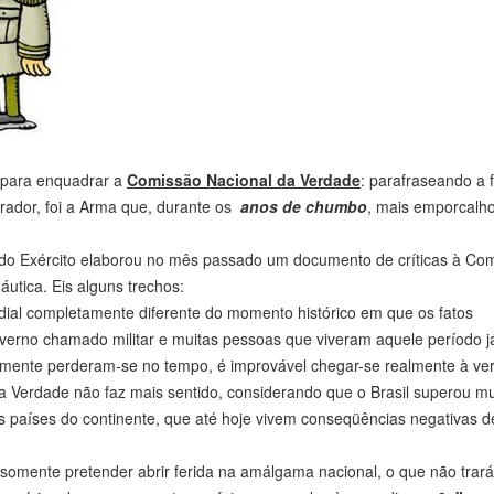
s para enquadrar a
Comissão Nacional da Verdade
: parafraseando a 
urador, foi a Arma que, durante os
anos de chumbo
, mais emporcalh
do Exército elaborou no mês passado um documento de críticas à Co
utica. Eis alguns trechos:
ndial completamente diferente do momento histórico em que os fatos
verno chamado militar e muitas pessoas que viveram aquele período j
amente perderam-se no tempo, é improvável chegar-se realmente à ve
a Verdade não faz mais sentido, considerando que o Brasil superou m
s países do continente, que até hoje vivem conseqüências negativas d
somente pretender abrir ferida na amálgama nacional, o que não trará