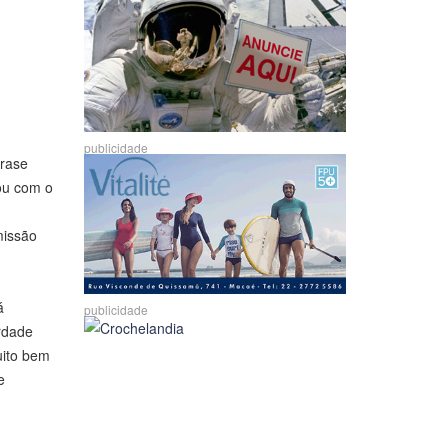
publicidade
frase
ou com o
missão
á
publicidade
rdade
uito bem
e