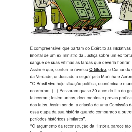
É compreensível que partam do Exército as iniciativa
imortal de um ex-ministro da Justiça sobre um ex-tort
sangue de suas vítimas as fardas que deveria honrar.
Assim é que, conforme revelou
O Globo
, o Comando 
da Verdade, endossado a seguir pela Marinha e Aeroná
“
O Brasil vive hoje situação política, econômica e mu
ocorreram. (...) Passaram quase 30 anos do fim do go
faleceram; testemunhas, documentos e provas pratic
dos fatos. Assim sendo, a criação de uma Comissão d
essa etapa da sua história quando comparado a outro
períodos históricos similares
"
.
“
O argumento da reconstrução da História parece tão 