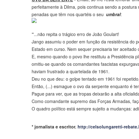
perfeitamente à Dilma, pois continua sendo a postura
penadas que têm nos quartéis o seu
umbral
:
“
...não repita o trágico erro de João Goulart!
Jango assumiu o poder em função da resistência do p
Estado em curso. Nem sequer precisaria ter aceitado 
E, mesmo quando o povo lhe restituiu a Presidência pl
omitiu-se quando os comandantes fascistas expurgav
haviam frustrado a quartelada de 1961.
Deu no que deu: o golpe tentado em 1961 foi repetido
Então, (...) esmague o ovo da serpente enquanto é te
Pague para ver, que as tropas deixarão a alta oficiali
Como comandante supremo das Forças Armadas, faça o
O quadro político está sempre sujeito a mudanças: ad
* jornalista e escritor.
http://celsolungaretti-rebat