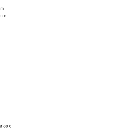
em
em e
rios e