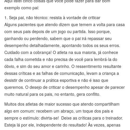
Aqui listei cinco coisas que você pode fazer para dar bom
exemplo como pai:
1. Seja pai, não técnico: resista à vontade de criticar
Alguns pacientes que atendo dizem que temem a volta para casa
com seus pais depois de um jogo ou partida. Isso porque,
ganhando ou perdendo, sabem que o pai irá repassar seu
desempenho detalhadamente, apontando todos os seus erros.
Cuidado com a cobrança! O atleta na sua maioria, já conhece
cada falha cometida e não precisa de você para lembrá-la do
óbvio, e sim do seu amor e carinho. O ressentimento resultante
dessas críticas e as falhas de comunicação, levam a criança a
desistir de continuar a prática esportiva e não é isso que
queremos. O desejo de criticar o desempenho apesar de parecer
muito natural para os pais, no entanto, gera conflito.
Muitos dos atletas de maior sucesso que atendo compartilham
algo em comum: recebem um abraço, um toque dos pais e
sempre o estímulo: divirta-se! Deixe as críticas para o treinador.
Esteja lá por ele, independente do resultado! Às vezes, apenas