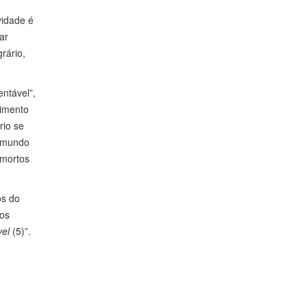
vidade é
ar
rário,
entável”,
vimento
rio se
o mundo
 mortos
os do
nos
vel
(5)”.