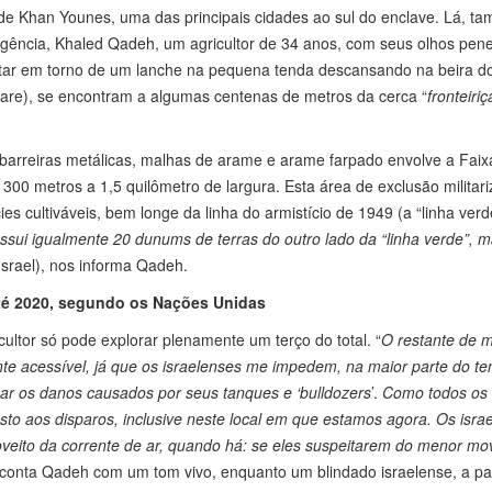
e Khan Younes, uma das principais cidades ao sul do enclave. Lá, t
igência, Khaled Qadeh, um agricultor de 34 anos, com seus olhos pene
ntar em torno de um lanche na pequena tenda descansando na beira d
tare), se encontram a algumas centenas de metros da cerca “
fronteiriç
.
 barreiras metálicas, malhas de arame e arame farpado envolve a Faix
0 metros a 1,5 quilômetro de largura. Esta área de exclusão militar
es cultiváveis, bem longe da linha do armistício de 1949 (a “linha verd
ssui igualmente 20 dunums de terras do outro lado da “linha verde”, 
Israel), nos informa Qadeh.
até 2020, segundo os Nações Unidas
ultor só pode explorar plenamente um terço do total. “
O restante de 
te acessível, já que os israelenses me impedem, na maior parte do t
onar os danos causados por seus tanques e ‘bulldozers
’.
Como todos os
osto aos disparos, inclusive neste local em que estamos agora. Os isra
oveito da corrente de ar, quando há: se eles suspeitarem do menor mo
 conta Qadeh com um tom vivo, enquanto um blindado israelense, a pa