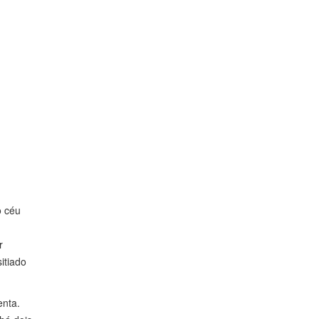
o céu
r
itiado
enta.