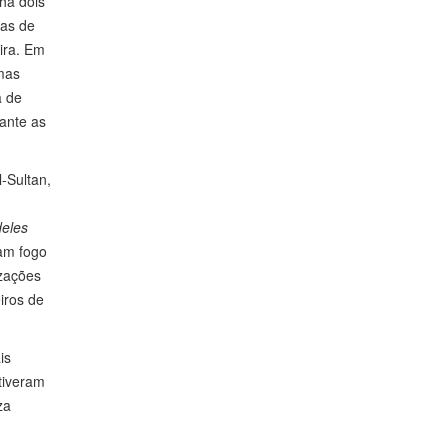
 há dois
ras de
eira. Em
 mas
a de
ante as
l-Sultan,
deles
ram fogo
izações
iros de
is
 tiveram
za