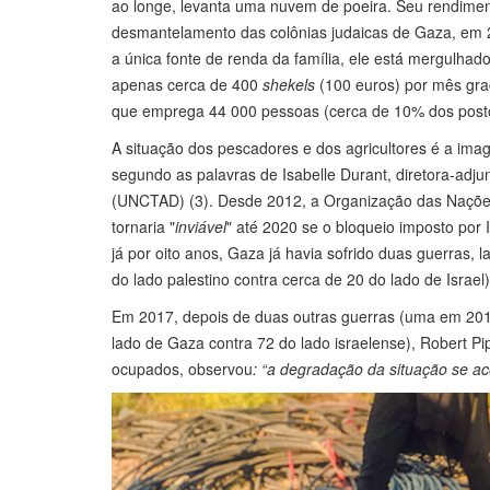
ao longe, levanta uma nuvem de poeira. Seu rendime
desmantelamento das colônias judaicas de Gaza, em 2
a única fonte de renda da família, ele está mergulhad
apenas cerca de 400
shekels
(100 euros) por mês graç
que emprega 44 000 pessoas (cerca de 10% dos posto
A situação dos pescadores e dos agricultores é a image
segundo as palavras de Isabelle Durant, diretora-ad
(UNCTAD) (3). Desde 2012, a Organização das Nações U
tornaria "
inviável
" até 2020 se o bloqueio imposto por
já por oito anos, Gaza já havia sofrido duas guerras
do lado palestino contra cerca de 20 do lado de Israel
Em 2017, depois de duas outras guerras (uma em 201
lado de Gaza contra 72 do lado israelense), Robert Pi
ocupados, observou
: “a degradação da situação se ac