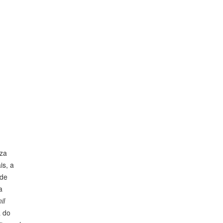
eza
is, a
 de
a
il
a do