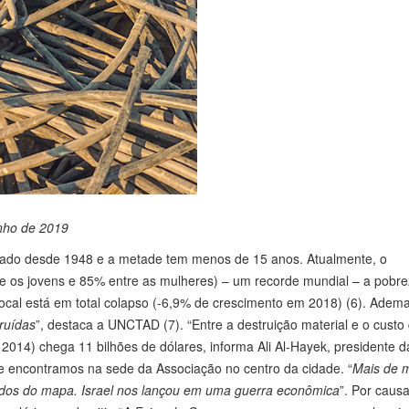
unho de 2019
iado desde 1948 e a metade tem menos de 15 anos. Atualmente, o
e os jovens e 85% entre as mulheres) – um recorde mundial – a pobr
cal está em total colapso (-6,9% de crescimento em 2018) (6). Adema
ruídas
”, destaca a UNCTAD (7). “Entre a destruição material e o custo
 2014) chega 11 bilhões de dólares, informa Ali Al-Hayek, presidente d
 encontramos na sede da Associação no centro da cidade. “
Mais de m
scados do mapa. Israel nos lançou em uma guerra econômica
”. Por caus