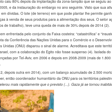
nto caiu 80% depois da implantação da zona-tampão que se seguiu ao
005, e da instauração do embargo no ano seguinte. Visto que sua ati
o em dívidas. O lote (de terreno) em que pode plantar lhe permite ganh
as à venda de seus produtos para a alimentação dos seus. O setor ag
s de trabalho), teve uma queda de mais de 30% depois de 2014 (2).
m enfrentada pelo conjunto da Faixa costeira: “catastrófica” e “insust
junta da Conferência das Nações Unidas para o Comércio e o Desenvol
nidas (ONU) disparou o sinal de alarme. Acreditava que este territó
 Israel, com a colaboração do Egito não fosse suspenso (4). Isolada d
, lançadas por Tel-Aviv, em 2006 e depois em 2008-2009 (mais de 1.800
).
2, depois outra em 2014), com um balanço acumulado de 2.500 mort
per, então coordenador humanitário da ONU para os territórios palesti
elerou mais rapidamente que o previsto (...). Gaza já se tornou inabitá