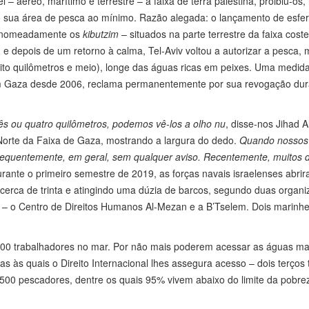
– aéreo, marítimo e terrestre – à faixa de terra palestina, proibiu-os,
do sua área de pesca ao mínimo. Razão alegada: o lançamento de esfe
 – nomeadamente os
kibutzim
– situados na parte terrestre da faixa cost
, e depois de um retorno à calma, Tel-Aviv voltou a autorizar a pesca,
oito quilômetros e meio), longe das águas ricas em peixes. Uma medid
em Gaza desde 2006, reclama permanentemente por sua revogação dur
ês ou quatro quilômetros, podemos vê-los a olho nu
, disse-nos Jihad A
Norte da Faixa de Gaza, mostrando a largura do dedo.
Quando nossos
frequentemente, em geral, sem qualquer aviso. Recentemente, muitos 
urante o primeiro semestre de 2019, as forças navais israelenses abri
cerca de trinta e atingindo uma dúzia de barcos, segundo duas organ
 – o Centro de Direitos Humanos Al-Mezan e a B’Tselem. Dois marinhe
00 trabalhadores no mar. Por não mais poderem acessar as águas ma
s às quais o Direito Internacional lhes assegura acesso – dois terços
.500 pescadores, dentre os quais 95% vivem abaixo do limite da pobre