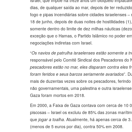
Israel, que impõe há treze anos um bloqueio implacável 
dias, de qualquer saída ao mar, depois de ter reduzi
fogo e pipas incendiárias sobre cidades israelenses
18 de junho, depois de duas noites de hostilidades (1)
somente dentro do limite de dez milhas náuticas (dez
exceção que o Hamas, o Partido Islâmico no poder 
negociações indiretas com Israel.
“
Os navios de patrulha israelenses estão somente a tr
responsável pelo Comitê Sindical dos Pescadores do 
pescadores estão no mar, eles disparam contra eles 
foram feridos e seus barcos seriamente avariados
”. D
mais de duzentas vezes sobre os pescadores, ferindo 
não governamentais, uma palestina e outra israelense
Gaza foram mortos em 2018.
Em 2000, a Faixa de Gaza contava com cerca de 10 0
piscosas – Israel os excluiu de 85% das zonas marítima
que
jogar a toalha
. Atualmente, há apenas cerca de 3
(menos de 5 euros por dia), contra 50% em 2008.