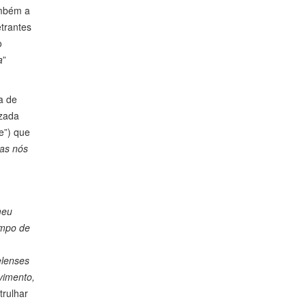
ambém a
trantes
o
a
”
a de
izada
e”) que
mas nós
meu
empo de
elenses
vimento,
trulhar