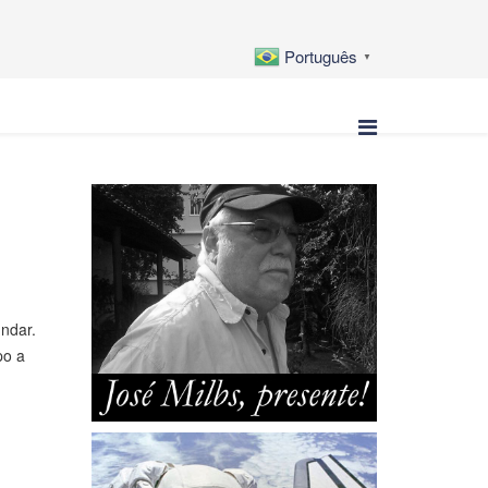
Português
▼
ndar.
po a