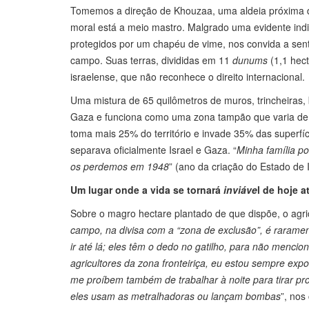
Tomemos a direção de Khouzaa, uma aldeia próxima d
moral está a meio mastro. Malgrado uma evidente ind
protegidos por um chapéu de vime, nos convida a se
campo. Suas terras, divididas em 11
dunums
(1,1 hec
israelense, que não reconhece o direito internacional
Uma mistura de 65 quilômetros de muros, trincheiras,
Gaza e funciona como uma zona tampão que varia de 30
toma mais 25% do território e invade 35% das superfíci
separava oficialmente Israel e Gaza. “
Minha família po
os perdemos em 1948
” (ano da criação do Estado de 
Um lugar onde a vida se tornará
inviáve
l de hoje 
Sobre o magro hectare plantado de que dispõe, o agric
campo, na divisa com a “zona de exclusão”, é raramen
ir até lá; eles têm o dedo no gatilho, para não menci
agricultores da zona fronteiriça, eu estou sempre exp
me proíbem também de trabalhar à noite para tirar pr
eles usam as metralhadoras ou lançam bombas
”, nos