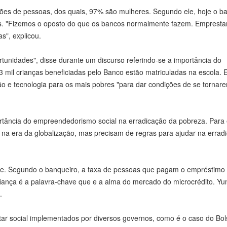
ilhões de pessoas, dos quais, 97% são mulheres. Segundo ele, hoje o ba
cros. "Fizemos o oposto do que os bancos normalmente fazem. Emprest
s", explicou.
ortunidades", disse durante um discurso referindo-se a importância do
 mil crianças beneficiadas pelo Banco estão matriculadas na escola. 
ção e tecnologia para os mais pobres "para dar condições de se tornar
ortância do empreendedorismo social na erradicação da pobreza. Para 
na era da globalização, mas precisam de regras para ajudar na errad
sse. Segundo o banqueiro, a taxa de pessoas que pagam o empréstimo
iança é a palavra-chave que e a alma do mercado do microcrédito. Yu
.
ar social implementados por diversos governos, como é o caso do Bol