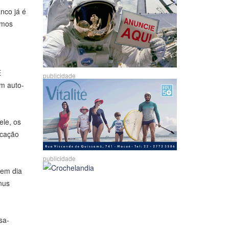
nco já é
amos
E
publicidade
em auto-
ele, os
icação
publicidade
 em dia
nus
sa-