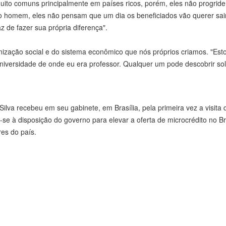
 muito comuns principalmente em países ricos, porém, eles não progrid
io homem, eles não pensam que um dia os beneficiados vão querer sai
z de fazer sua própria diferença".
nização social e do sistema econômico que nós próprios criamos. "Est
niversidade de onde eu era professor. Qualquer um pode descobrir so
ilva recebeu em seu gabinete, em Brasília, pela primeira vez a visita 
 à disposição do governo para elevar a oferta de microcrédito no Bra
res do país.