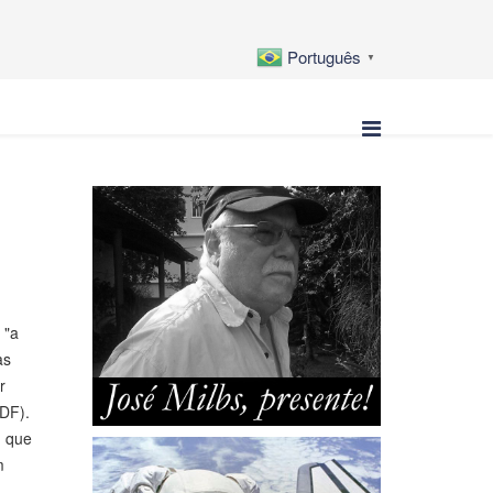
Português
▼
 "a
as
r
(DF).
u que
m