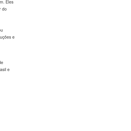
em. Eles
r do
ou
luções e
de
sil e