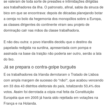
se valeram de toda sorte de pressões e intimidações dirigidas
aos trabalhadores da ilha. O patronato, afinal, sabia da sinuca de
bico em que se encontrava: depois de décadas planejando botar
a cereja no bolo da hegemonia dos monopólios sobre a Europa,
as classes dirigentes do continente viram seu projeto de
dominação cair nas mãos da classe trabalhadora.
E não deu outra: o povo irlandês decidiu que o destino da
papelada redigida na surdina, apresentada com pompa e
assinada na base da traição não poderia ser outro, senão a lata
do lixo.
Já se prepara o contra-golpe burguês
E os trabalhadores da Irlanda derrotaram o Tratado de Lisboa
com ampla margem de sucesso do "não!", que acabou vencendo
em 33 dos 43 distritos eleitorais do país, totalizando 53,4% dos
votos. Assim foi derrotada a cópia mal feita da Constituição
Européia que em 2005 já havia sido rejeitada em votações na
França e na Holanda.