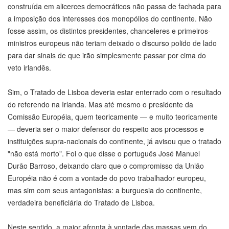
construída em alicerces democráticos não passa de fachada para
a imposição dos interesses dos monopólios do continente. Não
fosse assim, os distintos presidentes, chanceleres e primeiros-
ministros europeus não teriam deixado o discurso polido de lado
para dar sinais de que irão simplesmente passar por cima do
veto irlandês.
Sim, o Tratado de Lisboa deveria estar enterrado com o resultado
do referendo na Irlanda. Mas até mesmo o presidente da
Comissão Européia, quem teoricamente — e muito teoricamente
— deveria ser o maior defensor do respeito aos processos e
instituições supra-nacionais do continente, já avisou que o tratado
"não está morto". Foi o que disse o português José Manuel
Durão Barroso, deixando claro que o compromisso da União
Européia não é com a vontade do povo trabalhador europeu,
mas sim com seus antagonistas: a burguesia do continente,
verdadeira beneficiária do Tratado de Lisboa.
Neste sentido, a maior afronta à vontade das massas vem do