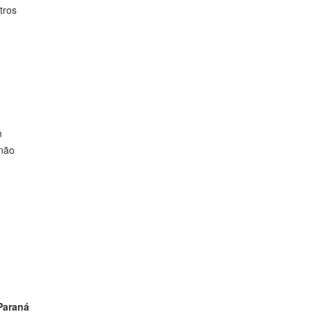
tros
m
 não
Paraná