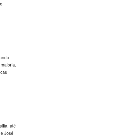
o.
mando
 maioria,
icas
lia, até
 e José