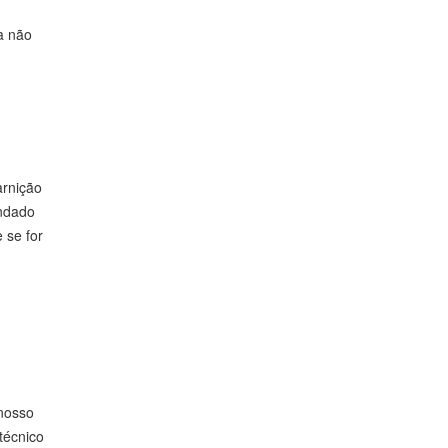
a não
arnição
andado
 se for
 nosso
técnico