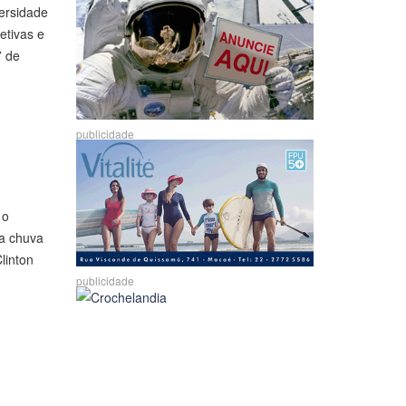
ersidade
etivas e
7 de
publicidade
 o
na chuva
linton
publicidade