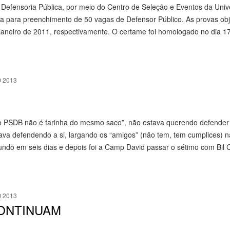
Defensoria Pública, por meio do Centro de Seleção e Eventos da Univ
ra para preenchimento de 50 vagas de Defensor Público. As provas obj
janeiro de 2011, respectivamente. O certame foi homologado no dia 1
 2013
o PSDB não é farinha do mesmo saco”, não estava querendo defender
stava defendendo a si, largando os “amigos” (não tem, tem cumplices) 
undo em seis dias e depois foi a Camp David passar o sétimo com Bil C
 2013
CONTINUAM