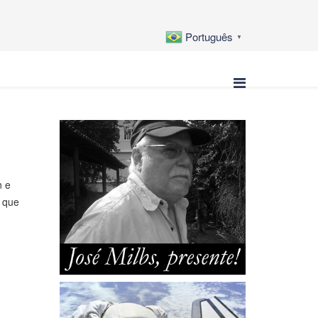
Português
▼
n e
m que