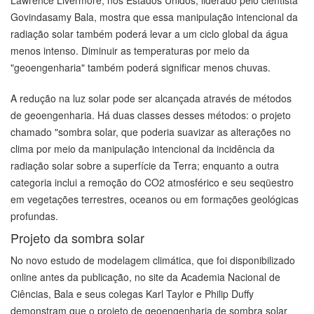
Lawrence Livermore, nos Estados Unidos, liderado pelo cientista
Govindasamy Bala, mostra que essa manipulação intencional da
radiação solar também poderá levar a um ciclo global da água
menos intenso. Diminuir as temperaturas por meio da
"geoengenharia" também poderá significar menos chuvas.
A redução na luz solar pode ser alcançada através de métodos
de geoengenharia. Há duas classes desses métodos: o projeto
chamado "sombra solar, que poderia suavizar as alterações no
clima por meio da manipulação intencional da incidência da
radiação solar sobre a superfície da Terra; enquanto a outra
categoria inclui a remoção do CO2 atmosférico e seu seqüestro
em vegetações terrestres, oceanos ou em formações geológicas
profundas.
Projeto da sombra solar
No novo estudo de modelagem climática, que foi disponibilizado
online antes da publicação, no site da Academia Nacional de
Ciências, Bala e seus colegas Karl Taylor e Philip Duffy
demonstram que o projeto de geoengenharia de sombra solar