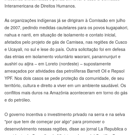
Interamericana de Direitos Humanos.
As organizações indígenas já se dirigiram à Comissão em julho
de 2007, pedindo medidas cautelares para os povos kugapakori,
nahua e nanti, em situação de isolamento e contato inicial,
afetados pelo projeto de gás de Camisea, nas regiões de Cusco
e Ucayali, no sul e lese do país. Outra solicitação foi em defesa
das etnias em isolamento voluntário waorani, panannunjuri e
aushiri ou aijira – em Loreto (nordeste) – supostamente
ameaçados por atividades das petrolíferas Barrett Oil e Repsol
YPF. Nos dois casos se pede proteção da comunidade, de seu
território, cultura e direito a viver em um ambiente saudável. Os
conflitos mais duros na Amazônia aconteceram em torno do gás
e do petróleo.
O governo incentiva o investimento privado na serra e na selva
"por que tem de começar por algo" para promover o
desenvolvimento nessas regiões, disse ao jornal La Republica o