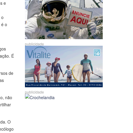
s e
 o
 é o
publicidade
ogos
tação. É
rsos de
as
publicidade
ão, não
tilhar
ada. O
 ecólogo