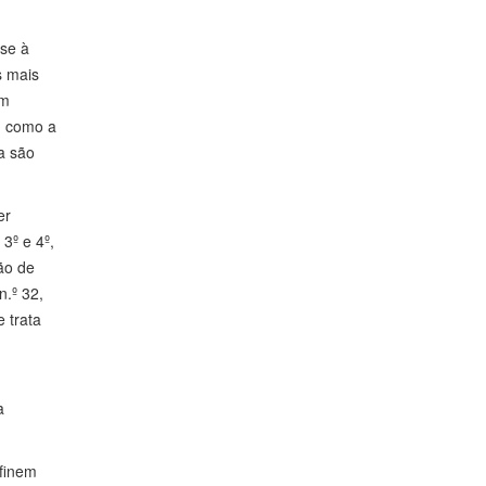
-se à
s mais
um
m como a
ra são
er
3º e 4º,
ão de
.º 32,
 trata
a
efinem