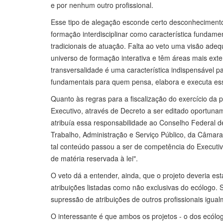
e por nenhum outro profissional.
Esse tipo de alegação esconde certo desconhecimento d
formação interdisciplinar como característica fundam
tradicionais de atuação. Falta ao veto uma visão ade
universo de formação interativa e têm áreas mais ex
transversalidade é uma característica indispensável pa
fundamentais para quem pensa, elabora e executa essa
Quanto às regras para a fiscalização do exercício da
Executivo, através de Decreto a ser editado oportuname
atribuía essa responsabilidade ao Conselho Federal d
Trabalho, Administração e Serviço Público, da Câmar
tal conteúdo passou a ser de competência do Executi
de matéria reservada à lei".
O veto dá a entender, ainda, que o projeto deveria es
atribuições listadas como não exclusivas do ecólogo. 
supressão de atribuições de outros profissionais igua
O interessante é que ambos os projetos - o dos ecólo