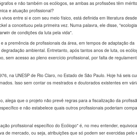
ógrafos e não também os ecólogos, se ambas as profissões têm mérito
ca e atuação profissional?
 vivos entre si e com seu meio físico, está definida em literatura desde
kel a conceituou pela primeira vez. Numa palavra, ele disse, "ecologia
rwin de condições da luta pela vida".
ia e a premência de profissionais da área, em tempos de adaptação da
 degradação ambiental. Entretanto, após tantos anos de luta, os ecól
o, sem acesso ao pleno exercício profissional, por falta de regulamen
 1976, na UNESP de Rio Claro, no Estado de São Paulo. Hoje há seis cu
rmados. Isso sem contar os mestrados e doutorados existentes em vári
o, alega que o projeto não prevê regras para a fiscalização da profiss
specífico e não estabelece quais outros profissionais poderiam compar
uação profissional específico do Ecólogo" é, no meu entender, equivoc
rva de mercado, ou seja, atribuições que só podem ser exercidas pelo