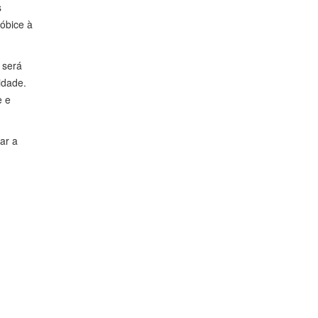
s
óbice à
 será
idade.
e e
ar a