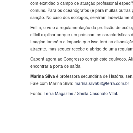
com exatidão o campo de atuação profissional específ
comuns. Para os oceanógrafos (e para muitas outras 
sanção. No caso dos ecólogos, serviram indevidament
Enfim, o veto à regulamentação da profissão de ecólog
difícil explicar porque um país com as características
Imagino também o impacto que isso terá na disposiçã
atraente, mas sequer recebe o abrigo de uma regulame
Caberá agora ao Congresso corrigir este equívoco. Al
encontrar a porta de saída.
Marina Silva
é professora secundária de História, se
Fale com Marina Silva:
marina.silva08@terra.com.br
Fonte:
Terra Magazine
/
Sheila Casonato Vital
.