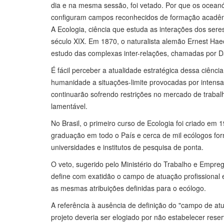
dia e na mesma sessão, foi vetado. Por que os ocean
configuram campos reconhecidos de formação acadêmi
A Ecologia, ciência que estuda as interações dos seres
século XIX. Em 1870, o naturalista alemão Ernest Haec
estudo das complexas inter-relações, chamadas por Da
É fácil perceber a atualidade estratégica dessa ciênc
humanidade a situações-limite provocadas por intensa
continuarão sofrendo restrições no mercado de trabalh
lamentável.
No Brasil, o primeiro curso de Ecologia foi criado em
graduação em todo o País e cerca de mil ecólogos fo
universidades e institutos de pesquisa de ponta.
O veto, sugerido pelo Ministério do Trabalho e Empreg
define com exatidão o campo de atuação profissional e
as mesmas atribuições definidas para o ecólogo.
A referência à ausência de definição do "campo de at
projeto deveria ser elogiado por não estabelecer rese