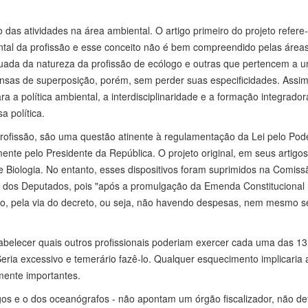
as atividades na área ambiental. O artigo primeiro do projeto refere
ental da profissão e esse conceito não é bem compreendido pelas área
quada da natureza da profissão de ecólogo e outras que pertencem a 
tensas de superposição, porém, sem perder suas especificidades. Assi
ra a política ambiental, a interdisciplinaridade e a formação integrado
 política.
 profissão, são uma questão atinente à regulamentação da Lei pelo Pod
nte pelo Presidente da República. O projeto original, em seus artigos 
e Biologia. No entanto, esses dispositivos foram suprimidos na Comiss
a dos Deputados, pois "após a promulgação da Emenda Constitucional n
vo, pela via do decreto, ou seja, não havendo despesas, nem mesmo se
tabelecer quais outros profissionais poderiam exercer cada uma das 13
Seria excessivo e temerário fazê-lo. Qualquer esquecimento implicaria 
lmente importantes.
gos e o dos oceanógrafos - não apontam um órgão fiscalizador, não d