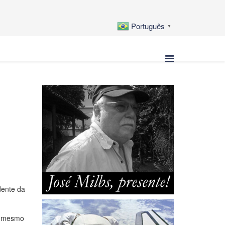
Português
▼
dente da
no mesmo