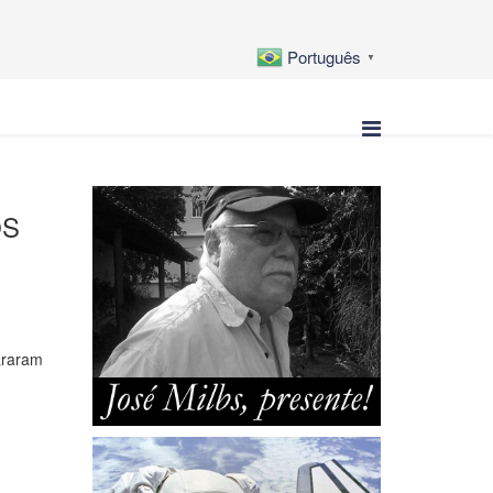
Português
▼
OS
araram