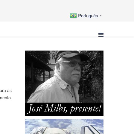
Português
▼
ura as
imento