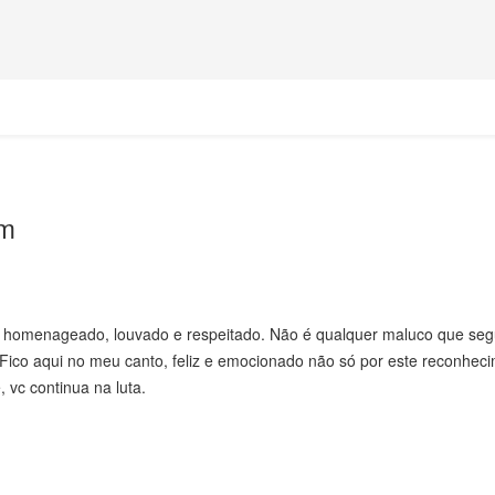
em
r homenageado, louvado e respeitado. Não é qualquer maluco que seg
ico aqui no meu canto, feliz e emocionado não só por este reconhec
 vc continua na luta.