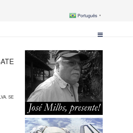
Português
▼
BATE
LVA. SE