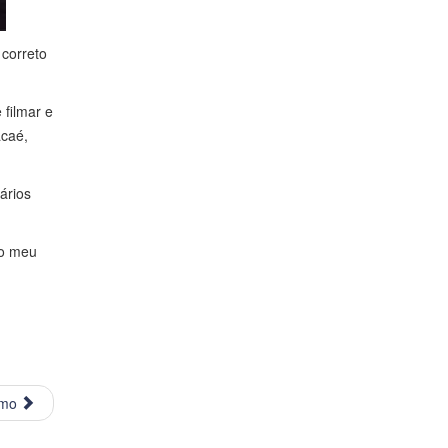
correto
filmar e
acaé,
ários
do meu
imo