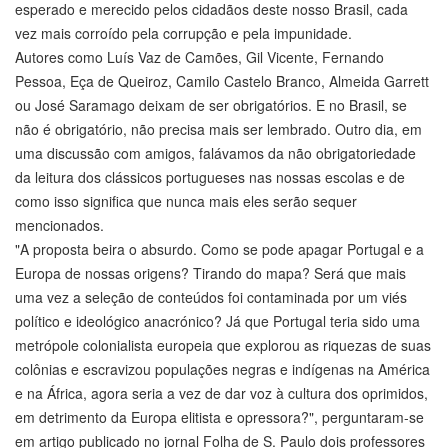
esperado e merecido pelos cidadãos deste nosso Brasil, cada
vez mais corroído pela corrupção e pela impunidade.
Autores como Luís Vaz de Camões, Gil Vicente, Fernando
Pessoa, Eça de Queiroz, Camilo Castelo Branco, Almeida Garrett
ou José Saramago deixam de ser obrigatórios. E no Brasil, se
não é obrigatório, não precisa mais ser lembrado. Outro dia, em
uma discussão com amigos, falávamos da não obrigatoriedade
da leitura dos clássicos portugueses nas nossas escolas e de
como isso significa que nunca mais eles serão sequer
mencionados.
"A proposta beira o absurdo. Como se pode apagar Portugal e a
Europa de nossas origens? Tirando do mapa? Será que mais
uma vez a seleção de conteúdos foi contaminada por um viés
político e ideológico anacrónico? Já que Portugal teria sido uma
metrópole colonialista europeia que explorou as riquezas de suas
colônias e escravizou populações negras e indígenas na América
e na África, agora seria a vez de dar voz à cultura dos oprimidos,
em detrimento da Europa elitista e opressora?", perguntaram-se
em artigo publicado no jornal Folha de S. Paulo dois professores