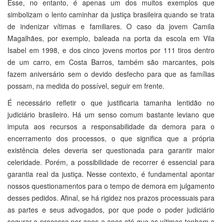
Esse, no entanto, é apenas um dos muitos exemplos que
simbolizam o lento caminhar da justiça brasileira quando se trata
de indenizar vítimas e familiares. O caso da jovem Camila
Magalhães, por exemplo, baleada na porta da escola em Vila
Isabel em 1998, e dos cinco jovens mortos por 111 tiros dentro
de um carro, em Costa Barros, também são marcantes, pois
fazem aniversário sem o devido desfecho para que as famílias
possam, na medida do possível, seguir em frente.
É necessário refletir o que justificaria tamanha lentidão no
judiciário brasileiro. Há um senso comum bastante leviano que
imputa aos recursos a responsabilidade da demora para o
encerramento dos processos, o que significa que a própria
existência deles deveria ser questionada para garantir maior
celeridade. Porém, a possibilidade de recorrer é essencial para
garantia real da justiça. Nesse contexto, é fundamental apontar
nossos questionamentos para o tempo de demora em julgamento
desses pedidos. Afinal, se há rigidez nos prazos processuais para
as partes e seus advogados, por que pode o poder judiciário
segurar o processo por anos e anos até que as vítimas tenham a