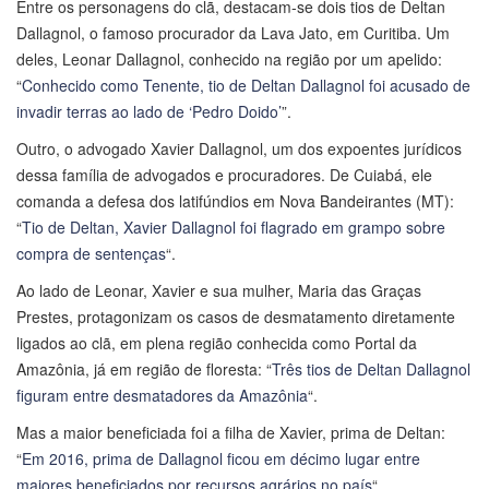
Entre os personagens do clã, destacam-se dois tios de Deltan
Dallagnol, o famoso procurador da Lava Jato, em Curitiba. Um
deles, Leonar Dallagnol, conhecido na região por um apelido:
“
Conhecido como Tenente, tio de Deltan Dallagnol foi acusado de
invadir terras ao lado de ‘Pedro Doido’
”.
Outro, o advogado Xavier Dallagnol, um dos expoentes jurídicos
dessa família de advogados e procuradores. De Cuiabá, ele
comanda a defesa dos latifúndios em Nova Bandeirantes (MT):
“
Tio de Deltan, Xavier Dallagnol foi flagrado em grampo sobre
compra de sentenças
“.
Ao lado de Leonar, Xavier e sua mulher, Maria das Graças
Prestes, protagonizam os casos de desmatamento diretamente
ligados ao clã, em plena região conhecida como Portal da
Amazônia, já em região de floresta: “
Três tios de Deltan Dallagnol
figuram entre desmatadores da Amazônia
“.
Mas a maior beneficiada foi a filha de Xavier, prima de Deltan:
“
Em 2016, prima de Dallagnol ficou em décimo lugar entre
maiores beneficiados por recursos agrários no país
“.