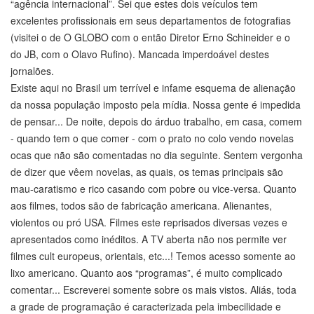
“agência internacional”. Sei que estes dois veículos tem
excelentes profissionais em seus departamentos de fotografias
(visitei o de O GLOBO com o então Diretor Erno Schineider e o
do JB, com o Olavo Rufino). Mancada imperdoável destes
jornalões.
Existe aqui no Brasil um terrível e infame esquema de alienação
da nossa população imposto pela mídia. Nossa gente é impedida
de pensar... De noite, depois do árduo trabalho, em casa, comem
- quando tem o que comer - com o prato no colo vendo novelas
ocas que não são comentadas no dia seguinte. Sentem vergonha
de dizer que vêem novelas, as quais, os temas principais são
mau-caratismo e rico casando com pobre ou vice-versa. Quanto
aos filmes, todos são de fabricação americana. Alienantes,
violentos ou pró USA. Filmes este reprisados diversas vezes e
apresentados como inéditos. A TV aberta não nos permite ver
filmes cult europeus, orientais, etc...! Temos acesso somente ao
lixo americano. Quanto aos “programas”, é muito complicado
comentar... Escreverei somente sobre os mais vistos. Aliás, toda
a grade de programação é caracterizada pela imbecilidade e