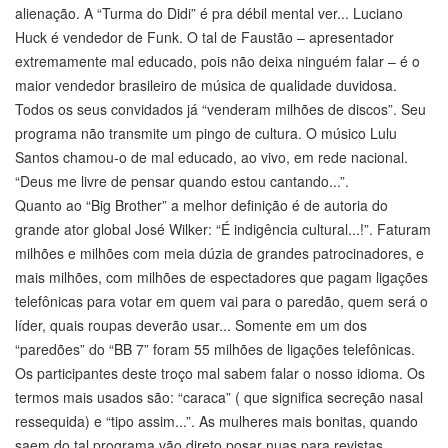
alienação. A “Turma do Didi” é pra débil mental ver... Luciano
Huck é vendedor de Funk. O tal de Faustão – apresentador
extremamente mal educado, pois não deixa ninguém falar – é o
maior vendedor brasileiro de música de qualidade duvidosa.
Todos os seus convidados já “venderam milhões de discos”. Seu
programa não transmite um pingo de cultura. O músico Lulu
Santos chamou-o de mal educado, ao vivo, em rede nacional.
“Deus me livre de pensar quando estou cantando...”.
Quanto ao “Big Brother” a melhor definição é de autoria do
grande ator global José Wilker: “É indigência cultural...!”. Faturam
milhões e milhões com meia dúzia de grandes patrocinadores, e
mais milhões, com milhões de espectadores que pagam ligações
telefônicas para votar em quem vai para o paredão, quem será o
líder, quais roupas deverão usar... Somente em um dos
“paredões” do “BB 7” foram 55 milhões de ligações telefônicas.
Os participantes deste troço mal sabem falar o nosso idioma. Os
termos mais usados são: “caraca” ( que significa secreção nasal
ressequida) e “tipo assim...”. As mulheres mais bonitas, quando
saem do tal programa vão direto posar nuas para revistas