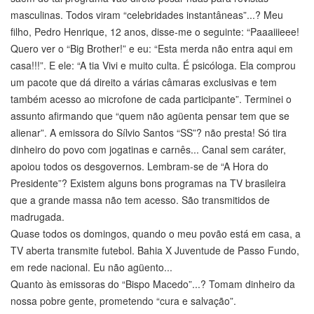
masculinas. Todos viram “celebridades instantâneas”...? Meu
filho, Pedro Henrique, 12 anos, disse-me o seguinte: “Paaaiiieee!
Quero ver o “Big Brother!” e eu: “Esta merda não entra aqui em
casa!!!”. E ele: “A tia Vivi e muito culta. É psicóloga. Ela comprou
um pacote que dá direito a várias câmaras exclusivas e tem
também acesso ao microfone de cada participante”. Terminei o
assunto afirmando que “quem não agüenta pensar tem que se
alienar”. A emissora do Sílvio Santos “SS”? não presta! Só tira
dinheiro do povo com jogatinas e carnês... Canal sem caráter,
apoiou todos os desgovernos. Lembram-se de “A Hora do
Presidente”? Existem alguns bons programas na TV brasileira
que a grande massa não tem acesso. São transmitidos de
madrugada.
Quase todos os domingos, quando o meu povão está em casa, a
TV aberta transmite futebol. Bahia X Juventude de Passo Fundo,
em rede nacional. Eu não agüento...
Quanto às emissoras do “Bispo Macedo”...? Tomam dinheiro da
nossa pobre gente, prometendo “cura e salvação”.