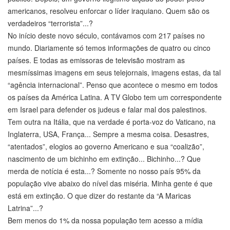
americanos, resolveu enforcar o líder iraquiano. Quem são os
verdadeiros “terrorista”...?
No início deste novo século, contávamos com 217 países no
mundo. Diariamente só temos informações de quatro ou cinco
países. E todas as emissoras de televisão mostram as
mesmíssimas imagens em seus telejornais, imagens estas, da tal
“agência internacional”. Penso que acontece o mesmo em todos
os países da América Latina. A TV Globo tem um correspondente
em Israel para defender os judeus e falar mal dos palestinos.
Tem outra na Itália, que na verdade é porta-voz do Vaticano, na
Inglaterra, USA, França... Sempre a mesma coisa. Desastres,
“atentados”, elogios ao governo Americano e sua “coalizão”,
nascimento de um bichinho em extinção... Bichinho...? Que
merda de notícia é esta...? Somente no nosso país 95% da
população vive abaixo do nível das miséria. Minha gente é que
está em extinção. O que dizer do restante da “A Maricas
Latrina”...?
Bem menos do 1% da nossa população tem acesso a mídia