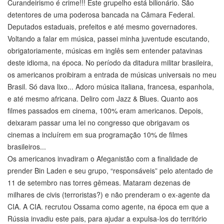
Curandeirismo é crime!!! Este grupelho está bilionário. São
detentores de uma poderosa bancada na Câmara Federal.
Deputados estaduais, prefeitos e até mesmo governadores.
Voltando a falar em música, passei minha juventude escutando,
obrigatoriamente, músicas em inglês sem entender patavinas
deste idioma, na época. No período da ditadura militar brasileira,
os americanos proibiram a entrada de músicas universais no meu
Brasil. Só dava lixo... Adoro música italiana, francesa, espanhola,
e até mesmo africana. Deliro com Jazz & Blues. Quanto aos
filmes passados em cinema, 100% eram americanos. Depois,
deixaram passar uma lei no congresso que obrigavam os
cinemas a incluírem em sua programação 10% de filmes
brasileiros...
Os americanos invadiram o Afeganistão com a finalidade de
prender Bin Laden e seu grupo, “responsáveis” pelo atentado de
11 de setembro nas torres gêmeas. Mataram dezenas de
milhares de civis (terroristas?) e não prenderam o ex-agente da
CIA. A CIA. recrutou Ossama como agente, na época em que a
Rússia invadiu este pais, para ajudar a expulsa-los do território