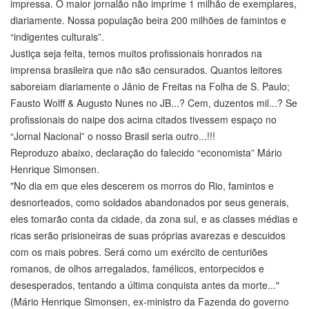
impressa. O maior jornalão não imprime 1 milhão de exemplares,
diariamente. Nossa população beira 200 milhões de famintos e
“indigentes culturais”.
Justiça seja feita, temos muitos profissionais honrados na
imprensa brasileira que não são censurados. Quantos leitores
saboreiam diariamente o Jânio de Freitas na Folha de S. Paulo;
Fausto Wolff & Augusto Nunes no JB...? Cem, duzentos mil...? Se
profissionais do naipe dos acima citados tivessem espaço no
“Jornal Nacional” o nosso Brasil seria outro...!!!
Reproduzo abaixo, declaração do falecido “economista” Mário
Henrique Simonsen.
"No dia em que eles descerem os morros do Rio, famintos e
desnorteados, como soldados abandonados por seus generais,
eles tomarão conta da cidade, da zona sul, e as classes médias e
ricas serão prisioneiras de suas próprias avarezas e descuidos
com os mais pobres. Será como um exército de centuriões
romanos, de olhos arregalados, famélicos, entorpecidos e
desesperados, tentando a última conquista antes da morte..."
(Mário Henrique Simonsen, ex-ministro da Fazenda do governo