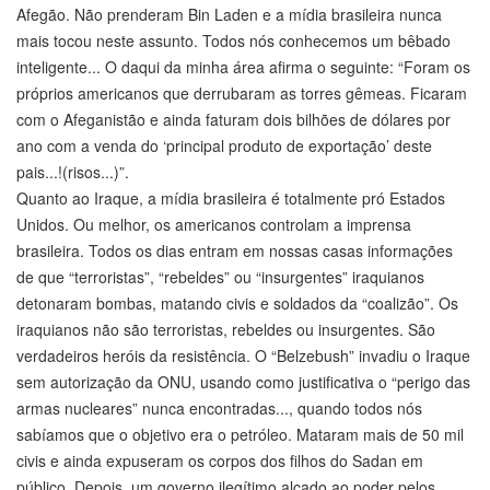
Afegão. Não prenderam Bin Laden e a mídia brasileira nunca
mais tocou neste assunto. Todos nós conhecemos um bêbado
inteligente... O daqui da minha área afirma o seguinte: “Foram os
próprios americanos que derrubaram as torres gêmeas. Ficaram
com o Afeganistão e ainda faturam dois bilhões de dólares por
ano com a venda do ‘principal produto de exportação’ deste
pais...!(risos...)”.
Quanto ao Iraque, a mídia brasileira é totalmente pró Estados
Unidos. Ou melhor, os americanos controlam a imprensa
brasileira. Todos os dias entram em nossas casas informações
de que “terroristas”, “rebeldes” ou “insurgentes” iraquianos
detonaram bombas, matando civis e soldados da “coalizão”. Os
iraquianos não são terroristas, rebeldes ou insurgentes. São
verdadeiros heróis da resistência. O “Belzebush” invadiu o Iraque
sem autorização da ONU, usando como justificativa o “perigo das
armas nucleares” nunca encontradas..., quando todos nós
sabíamos que o objetivo era o petróleo. Mataram mais de 50 mil
civis e ainda expuseram os corpos dos filhos do Sadan em
público. Depois, um governo ilegítimo alçado ao poder pelos