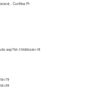
araná - Curitiba-Pr
udo.asp?id=104&local=18
?id=79
?id=39