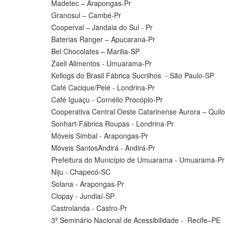
Madetec – Arapongas-Pr
Granosul – Cambé-Pr
Cooperval – Jandaia do Sul - Pr
Baterias Ranger – Apucarana-Pr
Bel Chocolates – Marilia-SP
Zaeli Alimentos - Umuarama-Pr
Kellogs do Brasil Fábrica Sucrilhos - São Paulo-SP
Café Cacique/Pelé - Londrina-Pr
Café Iguaçu - Cornélio Procópio-Pr
Cooperativa Central Oeste Catarinense Aurora – Qui
Sonhart-Fábrica Roupas - Londrina-Pr
Móveis Simbal - Arapongas-Pr
Móveis SantosAndirá - Andirá-Pr
Prefeitura do Município de Umuarama - Umuarama-Pr
Niju - Chapecó-SC
Solana - Arapongas-Pr
Clopay - Jundiaí-SP
Castrolanda - Castro-Pr
3º Seminário Nacional de Acessibilidade - Recife–PE