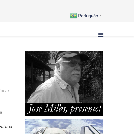
Português
▼
rocar
em
 Paraná