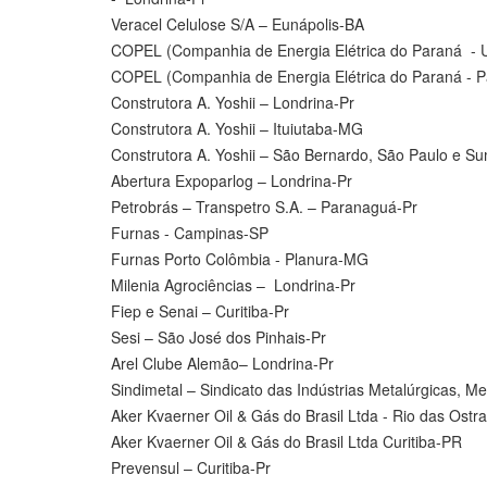
Veracel Celulose S/A – Eunápolis-BA
COPEL (Companhia de Energia Elétrica do Paraná -
COPEL (Companhia de Energia Elétrica do Paraná - P
Construtora A. Yoshii – Londrina-Pr
Construtora A. Yoshii – Ituiutaba-MG
Construtora A. Yoshii – São Bernardo, São Paulo e S
Abertura Expoparlog – Londrina-Pr
Petrobrás – Transpetro S.A. – Paranaguá-Pr
Furnas - Campinas-SP
Furnas Porto Colômbia - Planura-MG
Milenia Agrociências – Londrina-Pr
Fiep e Senai – Curitiba-Pr
Sesi – São José dos Pinhais-Pr
Arel Clube Alemão– Londrina-Pr
Sindimetal – Sindicato das Indústrias Metalúrgicas, Me
Aker Kvaerner Oil & Gás do Brasil Ltda - Rio das Ostr
Aker Kvaerner Oil & Gás do Brasil Ltda Curitiba-PR
Prevensul – Curitiba-Pr