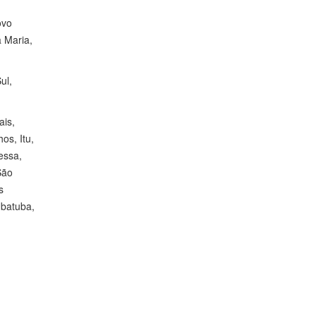
ovo
 Maria,
ul,
ais,
os, Itu,
essa,
São
s
Ubatuba,