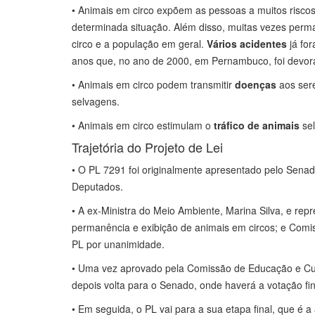
• Animais em circo expõem as pessoas a muitos risco
determinada situação. Além disso, muitas vezes perm
circo e a população em geral.
Vários acidentes
já fo
anos que, no ano de 2000, em Pernambuco, foi devora
• Animais em circo podem transmitir
doenças
aos sere
selvagens.
• Animais em circo estimulam o
tráfico de animais
se
Trajetória do Projeto de Lei
• O PL 7291 foi originalmente apresentado pelo Sen
Deputados.
• A ex-Ministra do Meio Ambiente, Marina Silva, e re
permanência e exibição de animais em circos; e Com
PL por unanimidade.
• Uma vez aprovado pela Comissão de Educação e Cult
depois volta para o Senado, onde haverá a votação fin
• Em seguida, o PL vai para a sua etapa final, que é 