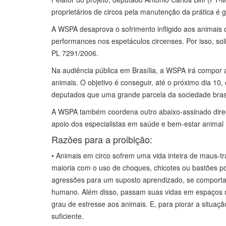
proprietários de circos pela manutenção da prática é g
A WSPA desaprova o sofrimento infligido aos animais q
performances nos espetáculos circenses. Por isso, so
PL 7291/2006.
Na audiência pública em Brasília, a WSPA irá compo
animais. O objetivo é conseguir, até o próximo dia 1
deputados que uma grande parcela da sociedade brasi
A WSPA também coordena outro abaixo-assinado direci
apoio dos especialistas em saúde e bem-estar animal 
Razões para a proibição:
• Animais em circo sofrem uma vida inteira de maus-
maioria com o uso de choques, chicotes ou bastões p
agressões para um suposto aprendizado, se comport
humano. Além disso, passam suas vidas em espaços m
grau de estresse aos animais. E, para piorar a situa
suficiente.