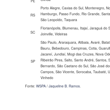
PE
Porto Alegre, Caxias do Sul, Montenegro, N
Hamburgo, Passo Fundo, Rio Grande, Santa
RS
São Leopoldo, Taquara
Florianópolis, Blumenau, Itajaí, Jaraguá do S
SC
Joinville, Videiras
São Paulo, Araraquara, Atibaia, Avaré, Batat
Bauru, Bebedouro, Campinas, Cotia, Guarulh
Jacareí, Jundiaí, Mogi das Cruzes, Nova Od
Ribeirão Pires, Salto, Santo André, Santos, 
SP
Bernardo, São Caetano do Sul, São José do
Campos, São Vicente, Sorocaba, Taubaté, 
Vinhedo
Fonte:
WSPA
/
Jaqueline B. Ramos
.