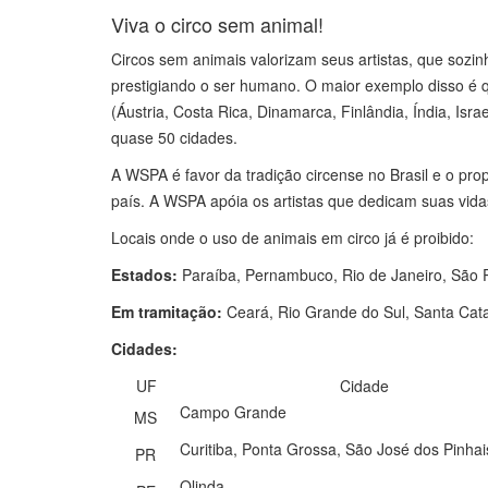
Viva o circo sem animal!
Circos sem animais valorizam seus artistas, que sozin
prestigiando o ser humano. O maior exemplo disso é q
(Áustria, Costa Rica, Dinamarca, Finlândia, Índia, Isra
quase 50 cidades.
A WSPA é favor da tradição circense no Brasil e o pr
país. A WSPA apóia os artistas que dedicam suas vida
Locais onde o uso de animais em circo já é proibido:
Estados:
Paraíba, Pernambuco, Rio de Janeiro, São 
Em tramitação:
Ceará, Rio Grande do Sul, Santa Cata
Cidades:
UF
Cidade
Campo Grande
MS
Curitiba, Ponta Grossa, São José dos Pinhai
PR
Olinda