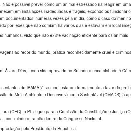
s. Não é possível prever como um animal estressado irá reagir em uma
anecem em instalações inadequadas e frágeis, expondo os funcionário
ram documentados inúmeras vezes pela mídia, como o caso do menino
do por leões que não comiam há vários dias e estavam em local inse
s humanos, visto que não existe vacinação eficiente para os animais
lvagens ao redor do mundo, prática reconhecidamente cruel e criminos
ador Álvaro Dias, tendo sido aprovado no Senado e encaminhado à Câ
presentantes do IBAMA já se manifestaram formalmente a favor da proib
issão de Meio Ambiente e Desenvolvimento Sustentável (CMADS) já ap
ura (CEC), o PL segue para a Comissão de Constituição e Justiça (C
al, concluindo o tramite dentro do Congresso Nacional.
a apreciação pelo Presidente da República.