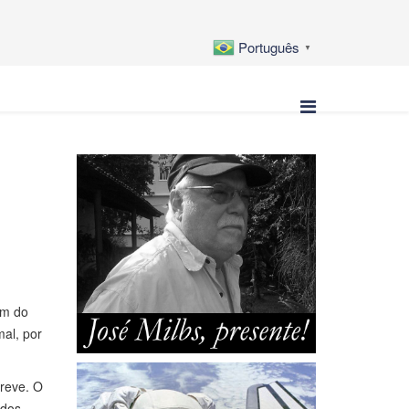
Português
▼
im do
mal, por
reve. O
 dos