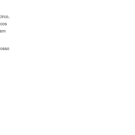
irco,
rcos
e em
nosso