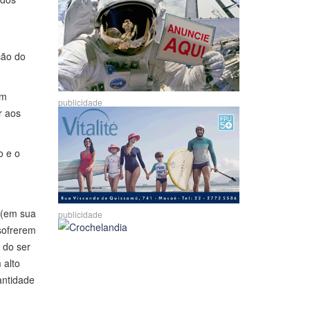
ção do
em
publicidade
r aos
o e o
 (em sua
publicidade
sofrerem
 do ser
 alto
antidade