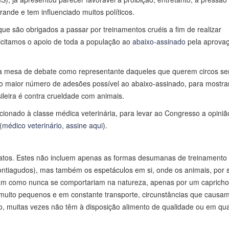
rande e tem influenciado muitos políticos.
ue são obrigados a passar por treinamentos cruéis a fim de realizar
licitamos o apoio de toda a população ao
abaixo-assinado
pela aprova
r a mesa de debate como representante daqueles que querem circos s
0, o maior número de adesões possível ao abaixo-assinado, para mostra
leira é contra crueldade com animais.
onado à classe médica veterinária, para levar ao Congresso a opiniã
(
médico veterinário, assine aqui
).
tratos. Estes não incluem apenas as formas desumanas de treinamento
ontiagudos), mas também os espetáculos em si, onde os animais, por 
am como nunca se comportariam na natureza, apenas por um capricho
uito pequenos e em constante transporte, circunstâncias que causam
ção, muitas vezes não têm à disposição alimento de qualidade ou em qu