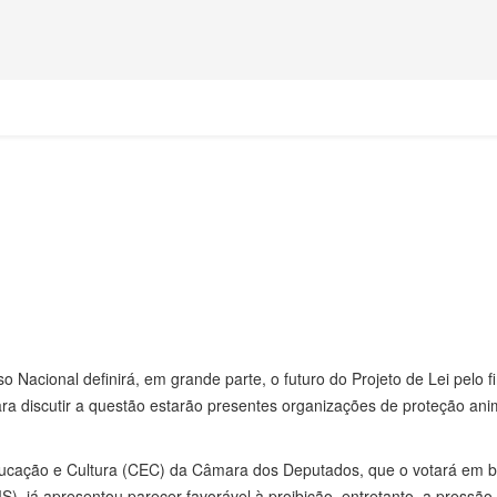
 Nacional definirá, em grande parte, o futuro do Projeto de Lei pelo f
ara discutir a questão estarão presentes organizações de proteção ani
ducação e Cultura (CEC) da Câmara dos Deputados, que o votará em b
MS), já apresentou parecer favorável à proibição, entretanto, a pressão