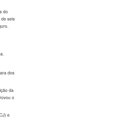
s do
 de seis
guro.
a.
mara dos
ição da
rovou o
CJ) e