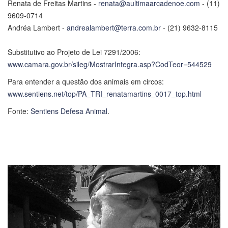
Renata de Freitas Martins -
renata@aultimaarcadenoe.com
- (11)
9609-0714
Andréa Lambert -
andrealambert@terra.com.br
- (21) 9632-8115
Substitutivo ao Projeto de Lei 7291/2006:
www.camara.gov.br/sileg/MostrarIntegra.asp?CodTeor=544529
Para entender a questão dos animais em circos:
www.sentiens.net/top/PA_TRI_renatamartins_0017_top.html
Fonte:
Sentiens Defesa Animal
.