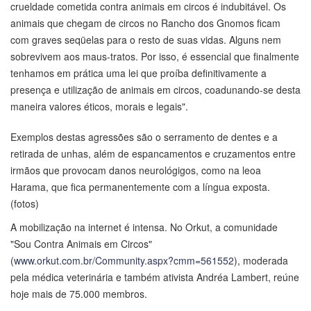
crueldade cometida contra animais em circos é indubitável. Os
animais que chegam de circos no Rancho dos Gnomos ficam
com graves seqüelas para o resto de suas vidas. Alguns nem
sobrevivem aos maus-tratos. Por isso, é essencial que finalmente
tenhamos em prática uma lei que proíba definitivamente a
presença e utilização de animais em circos, coadunando-se desta
maneira valores éticos, morais e legais".
Exemplos destas agressões são o serramento de dentes e a
retirada de unhas, além de espancamentos e cruzamentos entre
irmãos que provocam danos neurológigos, como na leoa
Harama, que fica permanentemente com a língua exposta.
(fotos)
A mobilização na internet é intensa. No Orkut, a comunidade
"Sou Contra Animais em Circos"
(
www.orkut.com.br/Community.aspx?cmm=561552
), moderada
pela médica veterinária e também ativista Andréa Lambert, reúne
hoje mais de 75.000 membros.