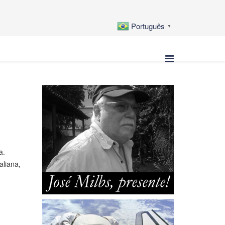
Português
▼
a.
aliana,