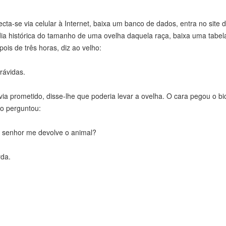
cta-se via celular à Internet, baixa um banco de dados, entra no site
média histórica do tamanho de uma ovelha daquela raça, baixa uma tabel
is de três horas, diz ao velho:
rávidas.
via prometido, disse-lhe que poderia levar a ovelha. O cara pegou o bi
ho perguntou:
 o senhor me devolve o animal?
rda.