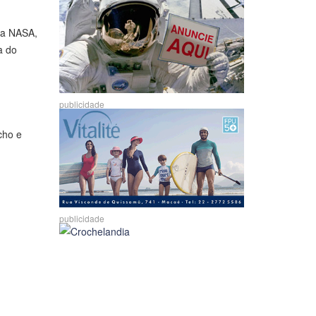
 da NASA,
a do
publicidade
cho e
publicidade