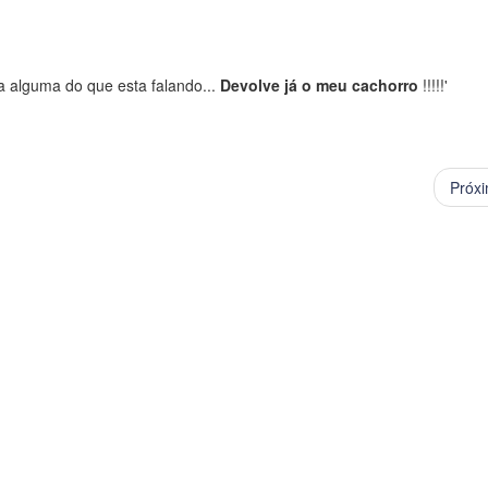
a alguma do que esta falando...
Devolve já
o meu cachorro
!!!!!'
Próx