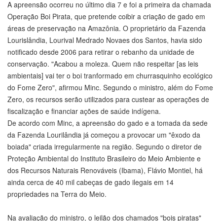
A apreensão ocorreu no último dia 7 e foi a primeira da chamada
Operação Boi Pirata, que pretende coibir a criação de gado em
áreas de preservação na Amazônia. O proprietário da Fazenda
Lourislândia, Lourival Medrado Novaes dos Santos, havia sido
notificado desde 2006 para retirar o rebanho da unidade de
conservação. "Acabou a moleza. Quem não respeitar [as leis
ambientais] vai ter o boi tranformado em churrasquinho ecológico
do Fome Zero", afirmou Minc. Segundo o ministro, além do Fome
Zero, os recursos serão utilizados para custear as operações de
fiscalização e financiar ações de saúde indígena.
De acordo com Minc, a apreensão do gado e a tomada da sede
da Fazenda Lourilândia já começou a provocar um "êxodo da
boiada" criada irregularmente na região. Segundo o diretor de
Proteção Ambiental do Instituto Brasileiro do Meio Ambiente e
dos Recursos Naturais Renováveis (Ibama), Flávio Montiel, há
ainda cerca de 40 mil cabeças de gado ilegais em 14
propriedades na Terra do Meio.
Na avaliação do ministro, o leilão dos chamados "bois piratas"