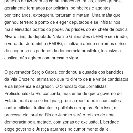
pretexto de livrarem as comunidades do tráfico, esses grupos,
geralmente formados por policiais, bombeiros e agentes
penitenciários, extorquem, torturam e matam. Uma máfia que
ganhou terreno a ponto de eleger deputados e se infiltrar nos
mais elevados postos do poder. As prisões do ex-chefe de polícia
Álvaro Lins, do deputado Natalino Guimarães (DEM) e seu irmão,
o vereador Jerominho (PMDB), sinalizam aonde corremos o risco
de chegar se os poderes da democracia brasileira, inclusive a
Justiça, não agirem com pressa e vigor.
O governador Sérgio Cabral condenou a ousadia dos bandidos
da Vila Cruzeiro, afirmando que "o direito de ir e vir de candidatos
e da imprensa é sagrado". O Sindicato dos Jornalistas
Profissionais do Rio concorda, mas entende que o governo do
Estado, mais que se indignar, precisa reestruturar suas ações
contra milícias, traficantes e policiais corruptos. Sem isso, o
processo eleitoral no Rio de Janeiro será o reflexo de uma
democracia pela metade, com zonas de exclusão. Liberdade
exige governo e Justiça atuantes no cumprimento da lei.