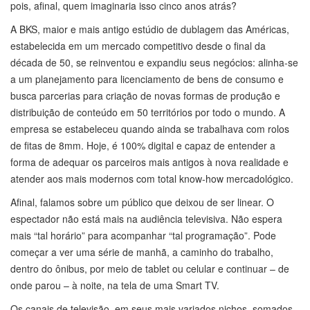
pois, afinal, quem imaginaria isso cinco anos atrás?
A BKS, maior e mais antigo estúdio de dublagem das Américas,
estabelecida em um mercado competitivo desde o final da
década de 50, se reinventou e expandiu seus negócios: alinha-se
a um planejamento para licenciamento de bens de consumo e
busca parcerias para criação de novas formas de produção e
distribuição de conteúdo em 50 territórios por todo o mundo. A
empresa se estabeleceu quando ainda se trabalhava com rolos
de fitas de 8mm. Hoje, é 100% digital e capaz de entender a
forma de adequar os parceiros mais antigos à nova realidade e
atender aos mais modernos com total know-how mercadológico.
Afinal, falamos sobre um público que deixou de ser linear. O
espectador não está mais na audiência televisiva. Não espera
mais “tal horário” para acompanhar “tal programação”. Pode
começar a ver uma série de manhã, a caminho do trabalho,
dentro do ônibus, por meio de tablet ou celular e continuar – de
onde parou – à noite, na tela de uma Smart TV.
Os canais de televisão, em seus mais variados nichos, somados