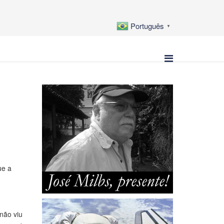
Português
▼
ue a
não viu