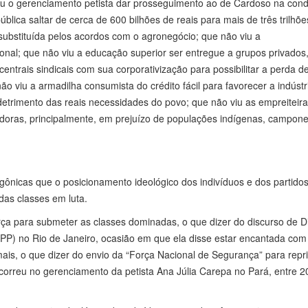
o viu o gerenciamento petista dar prosseguimento ao de Cardoso na con
ública saltar de cerca de 600 bilhões de reais para mais de três trilhõe
 substituída pelos acordos com o agronegócio; que não viu a
onal; que não viu a educação superior ser entregue a grupos privados
centrais sindicais com sua corporativização para possibilitar a perda de
ão viu a armadilha consumista do crédito fácil para favorecer a indústr
 detrimento das reais necessidades do povo; que não viu as empreiteir
doras, principalmente, em prejuízo de populações indígenas, campon
ônicas que o posicionamento ideológico dos indivíduos e dos partido
das classes em luta.
orça para submeter as classes dominadas, o que dizer do discurso de D
PP) no Rio de Janeiro, ocasião em que ela disse estar encantada com
ais, o que dizer do envio da “Força Nacional de Segurança” para repri
orreu no gerenciamento da petista Ana Júlia Carepa no Pará, entre 2