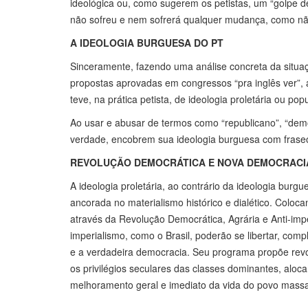
ideológica ou, como sugerem os petistas, um “golpe d
não sofreu e nem sofrerá qualquer mudança, como não
A IDEOLOGIA BURGUESA DO PT
Sinceramente, fazendo uma análise concreta da situaç
propostas aprovadas em congressos “pra inglês ver”, 
teve, na prática petista, de ideologia proletária ou pop
Ao usar e abusar de termos como “republicano”, “demo
verdade, encobrem sua ideologia burguesa com fraseo
REVOLUÇÃO DEMOCRÁTICA E NOVA DEMOCRACI
A ideologia proletária, ao contrário da ideologia burgue
ancorada no materialismo histórico e dialético. Coloca
através da Revolução Democrática, Agrária e Anti-imp
imperialismo, como o Brasil, poderão se libertar, co
e a verdadeira democracia. Seu programa propõe revo
os privilégios seculares das classes dominantes, alo
melhoramento geral e imediato da vida do povo massa