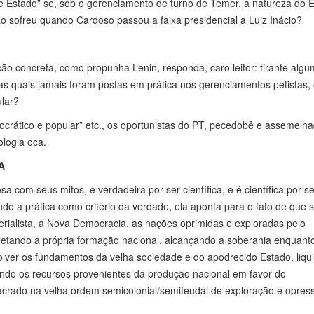
e Estado” se, sob o gerenciamento de turno de Temer, a natureza do 
 sofreu quando Cardoso passou a faixa presidencial a Luiz Inácio?
ão concreta, como propunha Lenin, responda, caro leitor: tirante alg
as quais jamais foram postas em prática nos gerenciamentos petistas,
ular?
crático e popular” etc., os oportunistas do PT, pecedobê e assemelha
logia oca.
A
sa com seus mitos, é verdadeira por ser científica, e é científica por se
ndo a prática como critério da verdade, ela aponta para o fato de que 
erialista, a Nova Democracia, as nações oprimidas e exploradas pelo
mpletando a própria formação nacional, alcançando a soberania enquan
lver os fundamentos da velha sociedade e do apodrecido Estado, liqu
cando os recursos provenientes da produção nacional em favor do
crado na velha ordem semicolonial/semifeudal de exploração e opres