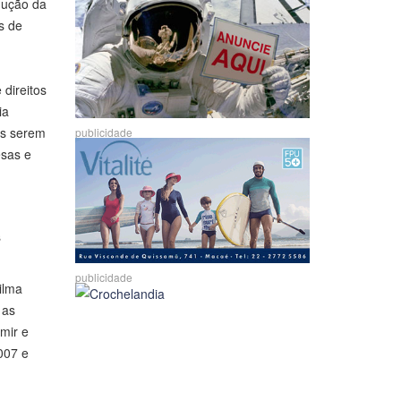
dução da
s de
,
 direitos
ia
as serem
publicidade
esas e
s
publicidade
ilma
 as
mir e
007 e