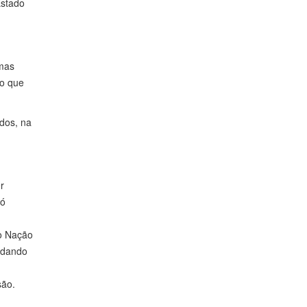
Estado
umas
 o que
dos, na
r
só
to Nação
idando
são.