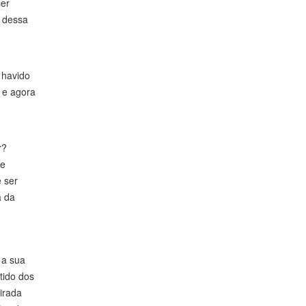
ser
s dessa
 havido
 e agora
r?
 e
 ser
a da
 a sua
tido dos
irada