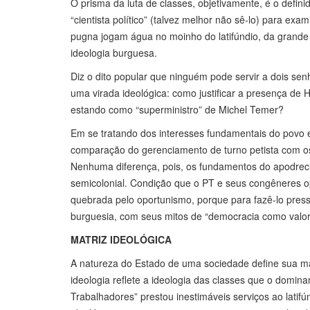
O prisma da luta de classes, objetivamente, é o defini
“cientista político” (talvez melhor não sê-lo) para ex
pugna jogam água no moinho do latifúndio, da grande 
ideologia burguesa.
Diz o dito popular que ninguém pode servir a dois se
uma virada ideológica: como justificar a presença de
estando como “superministro” de Michel Temer?
Em se tratando dos interesses fundamentais do povo e
comparação do gerenciamento de turno petista com 
Nenhuma diferença, pois, os fundamentos do apodrecido
semicolonial. Condição que o PT e seus congêneres o
quebrada pelo oportunismo, porque para fazê-lo pres
burguesia, com seus mitos de “democracia como valor u
MATRIZ IDEOLÓGICA
A natureza do Estado de uma sociedade define sua mat
ideologia reflete a ideologia das classes que o domi
Trabalhadores” prestou inestimáveis serviços ao latif