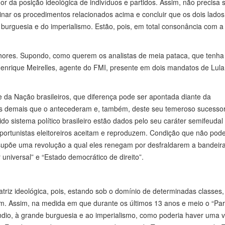
dor da posição ideológica de indivíduos e partidos. Assim, não precisa 
aminar os procedimentos relacionados acima e concluir que os dois lado
burguesia e do imperialismo. Estão, pois, em total consonância com a
nhores. Supondo, como querem os analistas de meia pataca, que tenha
 Henrique Meirelles, agente do FMI, presente em dois mandatos de Lula
 da Nação brasileiros, que diferença pode ser apontada diante da
os demais que o antecederam e, também, deste seu temeroso sucesso
 sistema político brasileiro estão dados pelo seu caráter semifeudal
portunistas eleitoreiros aceitam e reproduzem. Condição que não pode
supõe uma revolução a qual eles renegam por desfraldarem a bandeir
niversal” e “Estado democrático de direito”.
riz ideológica, pois, estando sob o domínio de determinadas classes,
nam. Assim, na medida em que durante os últimos 13 anos e meio o “Par
úndio, à grande burguesia e ao imperialismo, como poderia haver uma v