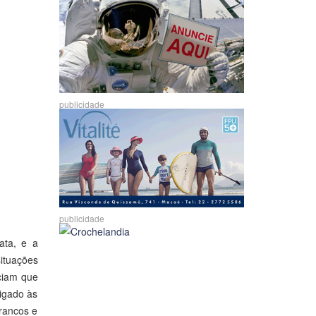
publicidade
publicidade
ata, e a
ituações
ciam que
igado às
brancos e