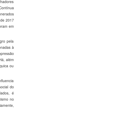
lhadores
Contínua
munerados
e de 2017
eberam em
gro pela
ionadas à
opressão
 Há, além
quica ou
nfluencia
ocial do
dados, é
acismo no
iamente,