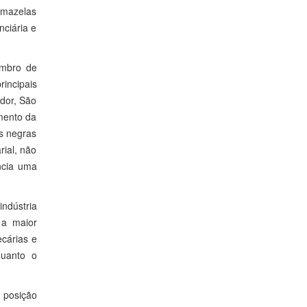
 mazelas
nciária e
embro de
incipais
ador, São
umento da
s negras
rial, não
ncia uma
ndústria
 a maior
cárias e
quanto o
 posição