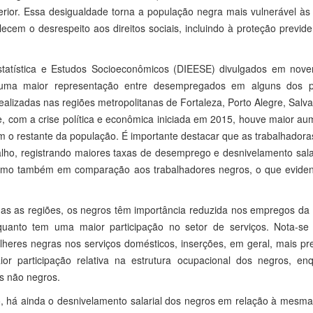
rior. Essa desigualdade torna a população negra mais vulnerável às
em o desrespeito aos direitos sociais, incluindo à proteção previde
statística e Estudos Socioeconômicos (DIEESE) divulgados em nov
uma maior representação entre desempregados em alguns dos pr
alizadas nas regiões metropolitanas de Fortaleza, Porto Alegre, Salv
e, com a crise política e econômica iniciada em 2015, houve maior a
o restante da população. É importante destacar que as trabalhadora
alho, registrando maiores taxas de desemprego e desnivelamento sala
mo também em comparação aos trabalhadores negros, o que evide
 as regiões, os negros têm importância reduzida nos empregos da i
nquanto tem uma maior participação no setor de serviços. Nota-se
eres negras nos serviços domésticos, inserções, em geral, mais pre
r participação relativa na estrutura ocupacional dos negros, en
s não negros.
 há ainda o desnivelamento salarial dos negros em relação à mesma