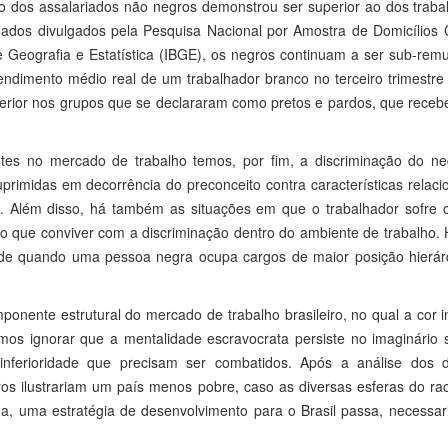
 dos assalariados não negros demonstrou ser superior ao dos traba
ados divulgados pela Pesquisa Nacional por Amostra de Domicílios 
 de Geografia e Estatística (IBGE), os negros continuam a ser sub-re
rendimento médio real de um trabalhador branco no terceiro trimestr
inferior nos grupos que se declararam como pretos e pardos, que rec
ntes no mercado de trabalho temos, por fim, a discriminação do ne
primidas em decorrência do preconceito contra características relac
. Além disso, há também as situações em que o trabalhador sofre 
do que conviver com a discriminação dentro do ambiente de trabalho.
dade quando uma pessoa negra ocupa cargos de maior posição hierár
onente estrutural do mercado de trabalho brasileiro, no qual a cor i
os ignorar que a mentalidade escravocrata persiste no imaginário s
 inferioridade que precisam ser combatidos. Após a análise dos 
eiros ilustrariam um país menos pobre, caso as diversas esferas do r
, uma estratégia de desenvolvimento para o Brasil passa, necessar