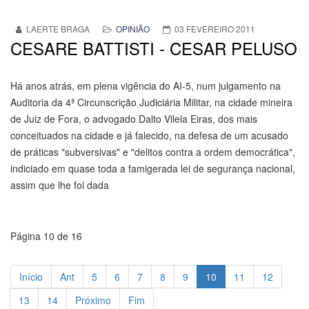
LAERTE BRAGA
OPINIÃO
03 FEVEREIRO 2011
CESARE BATTISTI - CESAR PELUSO
Há anos atrás, em plena vigência do AI-5, num julgamento na
Auditoria da 4ª Circunscrição Judiciária Militar, na cidade mineira
de Juiz de Fora, o advogado Dalto Vilela Eiras, dos mais
conceituados na cidade e já falecido, na defesa de um acusado
de práticas "subversivas" e "delitos contra a ordem democrática",
indiciado em quase toda a famigerada lei de segurança nacional,
assim que lhe foi dada
Página 10 de 16
Início
Ant
5
6
7
8
9
10
11
12
13
14
Próximo
Fim