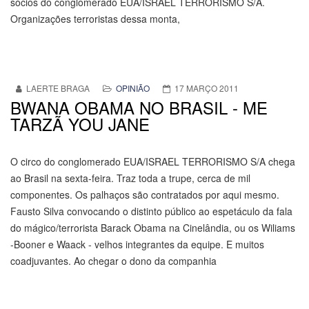
sócios do conglomerado EUA/ISRAEL TERRORISMO S/A.
Organizações terroristas dessa monta,
LAERTE BRAGA
OPINIÃO
17 MARÇO 2011
BWANA OBAMA NO BRASIL - ME
TARZÃ YOU JANE
O circo do conglomerado EUA/ISRAEL TERRORISMO S/A chega
ao Brasil na sexta-feira. Traz toda a trupe, cerca de mil
componentes. Os palhaços são contratados por aqui mesmo.
Fausto Silva convocando o distinto público ao espetáculo da fala
do mágico/terrorista Barack Obama na Cinelândia, ou os Wiliams
-Booner e Waack - velhos integrantes da equipe. E muitos
coadjuvantes. Ao chegar o dono da companhia