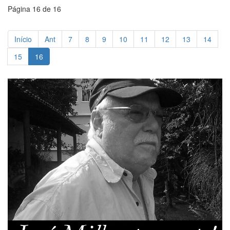
Página 16 de 16
Início
Ant
7
8
9
10
11
12
13
14
15
16