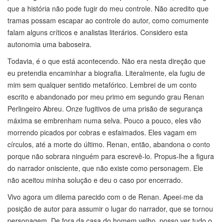
que a história não pode fugir do meu controle. Não acredito que
tramas possam escapar ao controle do autor, como comumente
falam alguns críticos e analistas literários. Considero esta
autonomia uma baboseira.
Todavia, é o que está acontecendo. Não era nesta direção que
eu pretendia encaminhar a biografia. Literalmente, ela fugiu de
mim sem qualquer sentido metafórico. Lembrei de um conto
escrito e abandonado por meu primo em segundo grau Renan
Perlingeiro Abreu. Onze fugitivos de uma prisão de segurança
máxima se embrenham numa selva. Pouco a pouco, eles vão
morrendo picados por cobras e esfaimados. Eles vagam em
círculos, até a morte do último. Renan, então, abandona o conto
porque não sobrara ninguém para escrevê-lo. Propus-lhe a figura
do narrador onisciente, que não existe como personagem. Ele
não aceitou minha solução e deu o caso por encerrado.
Vivo agora um dilema parecido com o de Renan. Apeei-me da
posição de autor para assumir o lugar do narrador, que se tornou
personagem. De fora da casa do homem velho, posso ver tudo o