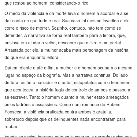
que restou ao homem, considerando-o rico.
O medo da violência e da morte leva o homem a acordar e a se
dar conta de que tudo é real. Sua casa foi mesmo invadida e ele
corre o risco de morrer. Sozinho, contudo, não tem como se
defender. A narrativa se torna real também para a leitora, que,
ansiosa em ajudar o velho, descobre que o livro é um portal.
Arrastada por ele, a mulher acaba mais personagem da história
do que era enquanto leitora.
Daí em diante e até o fim, a mulher e o homem ocupam o mesmo
lugar no espaço da biografia. Mas a narrativa continua. Do lado
de fora, estão o narrador e o autor, estupefatos com o fenômeno
que aconteceu: a história fugiu do controle de ambos e passou a
se escrever. Tanto o homem quanto a mulher estão ameaçados
pelos ladrões e assassinos. Como num romance de Rubem
Fonseca, a violência praticada contra ambos é gratuita,
sobretudo depois que os delinquentes nada encontraram para
roubar.
Vendo-os assim, inermes ante os invasores, o narrador deixa sua