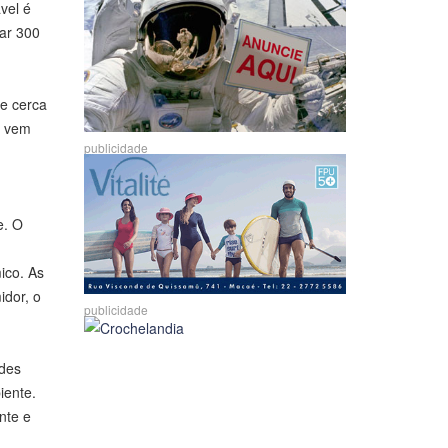
vel é
rar 300
e cerca
l vem
publicidade
e. O
ico. As
idor, o
publicidade
ndes
iente.
nte e