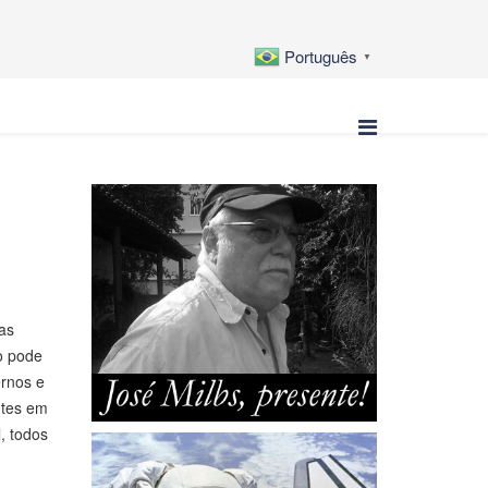
Português
▼
as
ão pode
ernos e
ntes em
, todos