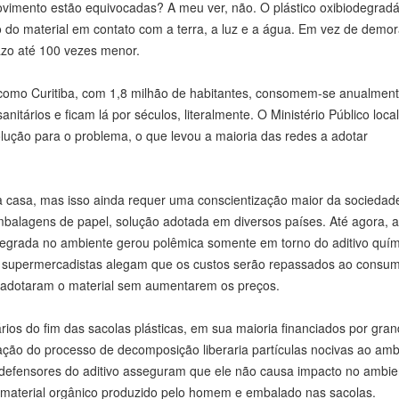
vimento estão equivocadas? A meu ver, não. O plástico oxibiodegradá
o do material em contato com a terra, a luz e a água. Em vez de demo
zo até 100 vezes menor.
 como Curitiba, com 1,8 milhão de habitantes, consomem-se anualment
itários e ficam lá por séculos, literalmente. O Ministério Público loca
lução para o problema, o que levou a maioria das redes a adotar
ia casa, mas isso ainda requer uma conscientização maior da sociedad
mbalagens de papel, solução adotada em diversos países. Até agora, a
e degrada no ambiente gerou polêmica somente em torno do aditivo quím
ns supermercadistas alegam que os custos serão repassados ao consum
 adotaram o material sem aumentarem os preços.
ios do fim das sacolas plásticas, em sua maioria financiados por gra
ção do processo de decomposição liberaria partículas nocivas ao amb
 defensores do aditivo asseguram que ele não causa impacto no ambie
 material orgânico produzido pelo homem e embalado nas sacolas.