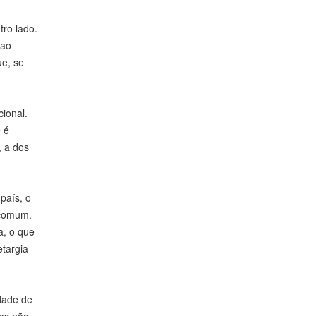
ro lado.
 ao
ue, se
ional.
 é
, a dos
país, o
 comum.
a, o que
etargia
idade de