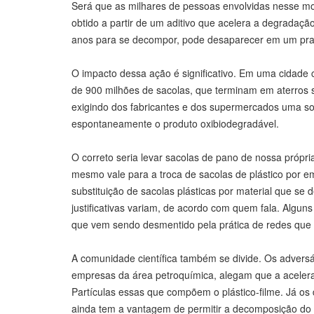
Será que as milhares de pessoas envolvidas nesse mo
obtido a partir de um aditivo que acelera a degradaçã
anos para se decompor, pode desaparecer em um pra
O impacto dessa ação é significativo. Em uma cidade
de 900 milhões de sacolas, que terminam em aterros san
exigindo dos fabricantes e dos supermercados uma so
espontaneamente o produto oxibiodegradável.
O correto seria levar sacolas de pano de nossa própr
mesmo vale para a troca de sacolas de plástico por e
substituição de sacolas plásticas por material que s
justificativas variam, de acordo com quem fala. Algu
que vem sendo desmentido pela prática de redes que
A comunidade científica também se divide. Os adversár
empresas da área petroquímica, alegam que a acelera
Partículas essas que compõem o plástico-filme. Já os
ainda tem a vantagem de permitir a decomposição do