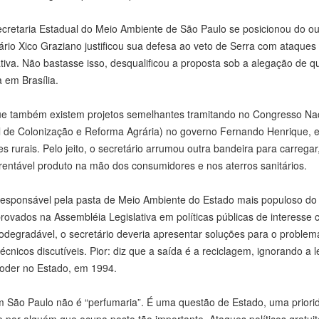
cretaria Estadual do Meio Ambiente de São Paulo se posicionou do out
rio Xico Graziano justificou sua defesa ao veto de Serra com ataques
iva. Não bastasse isso, desqualificou a proposta sob a alegação de q
 em Brasília.
que também existem projetos semelhantes tramitando no Congresso Nac
nal de Colonização e Reforma Agrária) no governo Fernando Henrique, e
urais. Pelo jeito, o secretário arrumou outra bandeira para carregar
u rentável produto na mão dos consumidores e nos aterros sanitários.
responsável pela pasta de Meio Ambiente do Estado mais populoso do 
rovados na Assembléia Legislativa em políticas públicas de interesse
iodegradável, o secretário deveria apresentar soluções para o problem
cnicos discutíveis. Pior: diz que a saída é a reciclagem, ignorando a l
oder no Estado, em 1994.
 em São Paulo não é “perfumaria”. É uma questão de Estado, uma prior